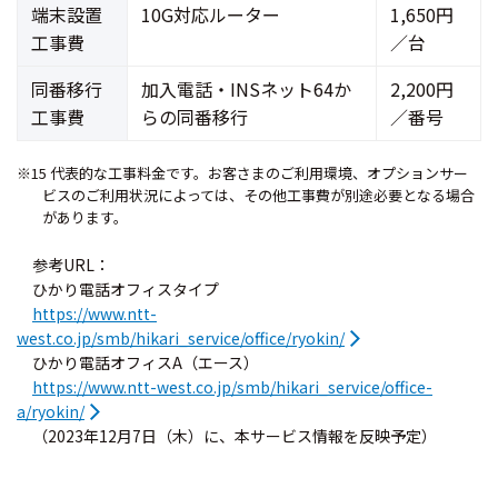
端末設置
10G対応ルーター
1,650円
工事費
／台
同番移行
加入電話・INSネット64か
2,200円
工事費
らの同番移行
／番号
※15 代表的な工事料金です。お客さまのご利用環境、オプションサー
ビスのご利用状況によっては、その他工事費が別途必要となる場合
があります。
参考URL：
ひかり電話オフィスタイプ
https://www.ntt-
west.co.jp/smb/hikari_service/office/ryokin/
ひかり電話オフィスA（エース）
https://www.ntt-west.co.jp/smb/hikari_service/office-
a/ryokin/
（2023年12月7日（木）に、本サービス情報を反映予定）