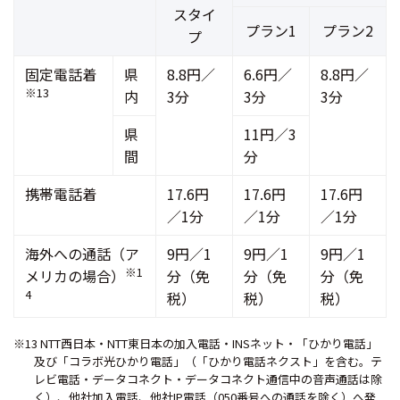
スタイ
プラン1
プラン2
プ
固定電話着
県
8.8円／
6.6円／
8.8円／
※13
内
3分
3分
3分
県
11円／3
間
分
携帯電話着
17.6円
17.6円
17.6円
／1分
／1分
／1分
海外への通話（ア
9円／1
9円／1
9円／1
※1
メリカの場合）
分（免
分（免
分（免
4
税）
税）
税）
※13 NTT西日本・NTT東日本の加入電話・INSネット・「ひかり電話」
及び「コラボ光ひかり電話」（「ひかり電話ネクスト」を含む。テ
レビ電話・データコネクト・データコネクト通信中の音声通話は除
く）、他社加入電話、他社IP電話（050番号への通話を除く）へ発