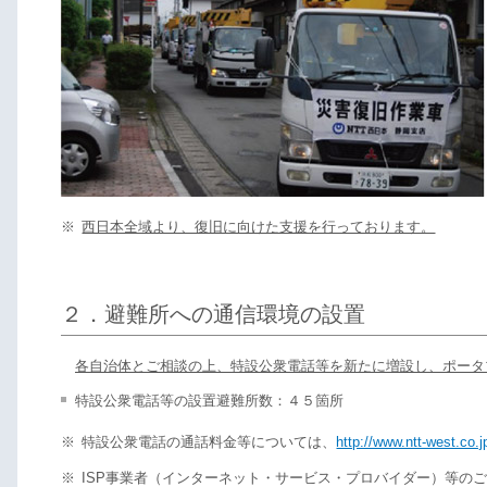
※
西日本全域より、復旧に向けた支援を行っております。
２．避難所への通信環境の設置
各自治体とご相談の上、特設公衆電話等を新たに増設し、ポータ
特設公衆電話等の設置避難所数：４５箇所
※
特設公衆電話の通話料金等については、
http://www.ntt-west.co.
※
ISP事業者（インターネット・サービス・プロバイダー）等のご