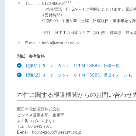
※11
TEL
：
0120-458202
（携帯電話・PHSからもご利用いただけます。電話
<受付時間>
午前9:00～午後5:00（土曜・日曜祝日・年末年始を
※11
ＮＴＴ西日本エリア（富山県、岐阜県、静岡県
E-mail
：
info.t@west.ntt.co.jp
別紙・参考資料
【別紙1】Ｂｉｚ Ｂｏｘ ＵＴＭ「SSB5」仕様一覧
【別紙2】Ｂｉｚ Ｂｏｘ ＵＴＭ「SSB5」構成イメージ
本件に関する報道機関からのお問い合わせ
西日本電信電話株式会社
ビジネス営業本部 企画部
大工町（だいくまち）
TEL：06-6441-7071
E-mail：kouho-group@west.ntt.co.jp