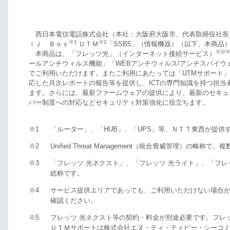
西日本電信電話株式会社（本社：大阪府大阪市、代表取締役社長：
※1
※2
ｉｚ Ｂｏｘ
ＵＴＭ
「SSB5」（情報機器）（以下、本商品）
※3/※
本商品は、「フレッツ光」（インターネット接続サービス）
ールアンチウィルス機能」「WEBアンチウィルス/アンチスパイ
でご利用いただけます。またご利用にあたっては「UTMサポート」
応した月次レポートの報告等を提供し、ICTの専門知識を持つ担当
ます。さらには、最新ファームウェアの提供により、最新のセキュ
バー制度への対応などセキュリティ対策強化に役立ちます。
※1
「ルーター」、「HUB」、「UPS」等、ＮＴＴ東西が提供
※2
Unified Threat Management（統合脅威管理）
※3
「フレッツ 光ネクスト」、「フレッツ 光ライト」、「フ
総称です。
※4
サービス提供エリアであっても、ご利用いただけない場合が
確認ください。
※5
フレッツ 光ネクスト等の契約・料金が別途必要です。フレ
ＵＴＭサポートは株式会社エヌ・ティ・ティピー・シーコミ