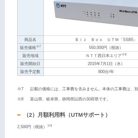
商品名
Ｂｉｚ Ｂｏｘ ＵＴＭ「SSB5」
※7
販売価格
550,000円（税抜）
※8
販売地域
ＮＴＴ西日本エリア
販売開始日
2015年7月1日（水）
販売予定数
800台/年
※7
記載の価格には、工事費を含みません。本体の工事費は、
※8
富山県、岐阜県、静岡県以西の30府県です。
（2）月額利用料（UTMサポート）
※9
2,500円（税抜）