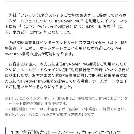
弊社「フレッツ 光ネクスト」をご契約のお客さまに提供しているホ
※1
ームゲートウェイについて、IPv4 over IPv6
を利用したインターネッ
※2
※3
ト接続
（以下、IPv4 over IPv6接続）におけるDS-Lite方式
（以
下、本方式）に対応可能となりました。
IPoE接続事業者はインターネットサービスプロバイダー（以下「ISP
事業者」）に対し、ホームゲートウェイを用いた本方式によるIPv4
over IPv6接続の提供が可能になります。
お客さまは従来、本方式によるIPv4 over IPv6接続をご利用いただく
ために、ホームゲートウェイとは別に対応機器をご準備いただく必要が
ありましたが、お客さまの契約ISP事業者に対してIPoE接続事業者が本
方式にてIPv4 over IPv6接続を提供している場合、ホームゲートウェイ
でご利用いただけるようになりました。
※1 IPv6によるインターネット（IPv6 IPoE）接続環境で、IPv4によるインタ
ーネット接続を可能とする技術です。
※2 利用料金については、お客さまがご契約のISP事業者にご確認ください。
※3 IPv4 over IPv6による通信を実現する方式の1つです。
1.対応可能なホームゲートウェイについて