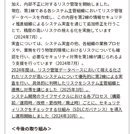
加え、内部不正に対するリスク管理を開始しました。
現在、第1線である各システム主管組織においてリスク管理
データベースを作成し、この内容を第2線の情報セキュリテ
ィ推進組織によるシステム実査を通じて追加修正を行うこ
とで、精度の高いリスクの視える化を実施しています
（2024年7月）。
実査については、システム実査の他、各組織の業務プロセ
スや、業務を行う物理的環境におけるリスクについても確
認を行い、必要なセキュリティ対策を第1線が講じられるよ
う支援を行っています（2024年7月）。
2024年度は、リスク管理データベースにおいて視える化さ
れたリスクが高いシステムについて優先的に第2線による実
査を行い、具体的に判明したリスクをシステム主管組織と
連携し対策を講じました（2025年3月）。
システム開発のライフサイクルにおける各プロセス（構築
前／運用時／改修・更改時／廃止時）ごとに、セキュリテ
ィリスクをチェックする仕組み（SDLCガバナンス）を導入
し運用開始しました（2024年10月）。
＜今後の取り組み＞