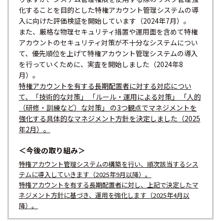
化することを目的とした特権アカウント管理システムの導
入に向けた評価検証を開始しています（2024年7月）。
また、厳格な物理セキュリティ措置や運用面を含めて特権
アカウントのセキュリティ対策が不十分なシステムについ
て、優先順位を上げて特権アカウント管理システムの導入
を行っていくために、実査を開始しました（2024年8
月）。
特権アカウントを有する長期配置者に対する対応につい
て、「技術的な対策」 「ルール・運用による対策」 「人的
（研修・訓練など）な対策」 の3つ観点でマネジメントを
強化する具体的なマネジメント方針を決定しました（2025
年2月）。
＜今後の取り組み＞
特権アカウント管理システムの構築を行い、順次該当するシス
テムに導入していきます（2025年9月以降）。
特権アカウントを有する長期配置者に対し、上記で決定したマ
ネジメント方針に基づき、運用を強化します（2025年4月以
降）。