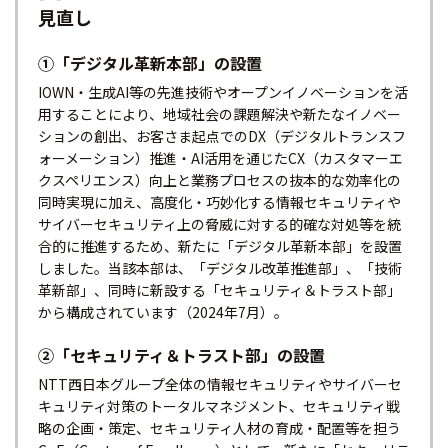
見直し
①「デジタル革新本部」の設置
IOWN・生成AI等の先進技術やオープンイノベーションを活
用することにより、地域社会の課題解決や新たなイノベー
ションの創出、お客さま起点でのDX（デジタルトランスフ
ォーメーション）推進・AI活用を通じたCX（カスタマーエ
クスペリエンス）向上と業務プロセスの抜本的な効率化の
同時実現に加え、高度化・巧妙化する情報セキュリティや
サイバーセキュリティ上の脅威に対する的確な対処等を統
合的に推進するため、新たに「デジタル革新本部」を設置
しました。当該本部は、「デジタル改革推進部」、「技術
革新部」、同時に新設する「セキュリティ＆トラスト部」
から構成されています（2024年7月）。
②「セキュリティ＆トラスト部」の設置
NTT西日本グループ全体の情報セキュリティやサイバーセ
キュリティ対策のトータルマネジメント、セキュリティ戦
略の企画・策定、セキュリティ人材の育成・配置等を担う