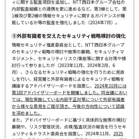
ィに関する監査項目を追加し、NTT西日本グループ会社の
内部監査組織との連携を更に進めるなど、第3線として、第
1線及び第2線の情報セキュリティに関するガバナンスが機
能しているか等の監査を強化しました（2024年7月）。
⑤外部有識者を交えたセキュリティ戦略検討の強化
情報セキュリティ推進委員会として、NTT西日本グループ
のセキュリティ戦略の検討や施策の展開、セキュリティマ
ネジメント、セキュリティリスク/事故等に関する対策や検
討行って参りましたが（2023年11月、2024年2月、6
月）、さらなるセキュリティ戦略の強化を行うために見直
しを行い、経営層と外部有識者によるセキュリティ戦略を
議論するアドバイザリーボードを設置し、
2024年10月には
第1回アドバイザリーボードを開催しました。同会議におい
ては、現在実施している内部不正対策について外部有識者
から様々な意見をご提示頂き、今後の方向性について認識
を深めました。
また、アドバイザリーボードに基づく具体的な施策の検討/
展開や、リスク管理状況、点検/監査状況の報告を行うセキ
ュリティ＆トラスト委員会を設置し、2024年11月、
2025