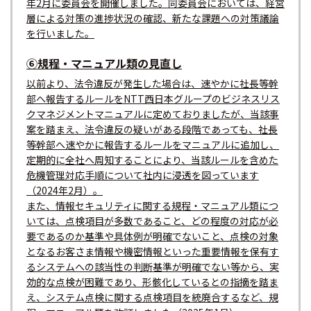
年2月に委員会を開催しました。同委員会においては、経営
層による対策の進捗状況の確認、新たな課題への対策議論
を行いました。
⑥規程・マニュアル類の見直し
以前より、法令違反が発生した場合は、速やかに社長等幹
部へ報告するルールをNTT西日本グループのビジネスリス
クマネジメントマニュアルに定めておりましたが、当該事
案を踏まえ、法令違反の疑いがある段階であっても、社長
等幹部へ速やかに報告するルールをマニュアルに追加し、
定期的に全社へ周知することにより、当該ルールを含めた
危機管理対応手順について社内に浸透を図っています
（2024年2月）。
また、情報セキュリティに関する規程・マニュアル類につ
いては、点検項目が多数であること、どの程度の対応が必
要であるのか基準や具体例が明確でないこと、点検の対象
となるお客さま情報や機密情報といった重要情報を保有す
るシステムへの該当性の判断基準が明確でない等から、実
効的な点検が困難であり、形骸化しているとの指摘を踏ま
え、システム点検に関する点検項目を統廃合するなど、規