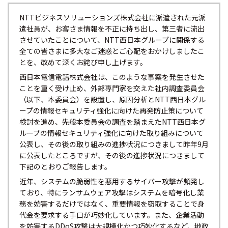
NTTビジネスソリューションズ株式会社に派遣された元派
遣社員が、お客さま情報を不正に持ち出し、第三者に流出
させていたことについて、NTT西日本グループに関係する
全ての皆さまに多大なご迷惑とご心配をおかけしましたこ
とを、改めて深くお詫び申し上げます。
西日本電信電話株式会社は、このような事案を発生させた
ことを重く受け止め、外部専門家を交えた社内調査委員会
（以下、本委員会）を設置し、原因分析とNTT西日本グル
ープの情報セキュリティ強化に向けた再発防止策について
検討を進め、先般本委員会の調査を踏まえたNTT西日本グ
ループの情報セキュリティ強化に向けた取り組みについて
公表し、その後の取り組みの進捗状況につきまして昨年9月
に公表したところですが、その後の進捗状況につきまして
下記のとおりご報告します。
近年、システムの脆弱性を悪用するサイバー攻撃が頻発し
ており、特にランサムウェア攻撃はシステムを暗号化し業
務を妨害するだけではなく、重要情報を窃取することで身
代金を要求する手口が巧妙化しています。また、企業活動
を妨害するDDoS攻撃は大規模化かつ巧妙化するなど、地政