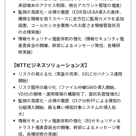
承認端末のアクセス制限、統合アカウント管理の推進）
監視の高度化・点検の徹底（EDR及UEBA導入の進捗、
機微な情報を扱うスペースに全方位に監視カメラを追加
設置、コールセンタ全業務へのお客さま情報管理状況
の点検実施）
情報セキュリティ推進体制の強化（情報セキュリティ推
進委員会の開催、幹部によるメッセージ発信、各種研
修実施）
【NTTビジネスソリューションズ】
リスクの視える化（実査の充実、SDLCガバナンス運用
開始）
リスク箇所の最小化（ファイル中継GWの導入開始、
VDI化の開発・運用環境の構築完了、委託先管理強化）
監視の高度化・点検の徹底（ログ分析PFによる検知の
仕組導入開始、振る舞い検知対象システムの導入拡
大）
情報セキュリティ推進体制の強化（BSセキュリティ＆
トラスト推進委員会の開催、幹部によるメッセージ発
信、各種研修の実施）