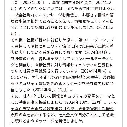
した（2023年10月）。事案に関する記者会見（2024年2
月）のタイミングにおいては、あらためてNTT西日本グル
ープ全社員向けにメッセージを発信し、お客さま情報の管
理は事業の根幹であることを伝え、情報セキュリティを自
分ごととして認識し取り組むよう指示しました（2024年3
月）。
その後、社長が新たに就任した際に、強いリーダーシップ
を発揮して情報セキュリティ強化に向けた再発防止策を着
実に実行していく旨を宣言しております（2024年4月）。
就任直後から、各現場を訪問してタウンホールミーティン
グを開催し、直接社員に対し情報セキュリティの重要性に
ついて社員の意識醸成を行っています（2024年4月～）。
CISOから、内部不正への取り組み進捗状況の共有、及び情
報セキュリティ意識を高めるメッセージを全社員向けに発
信しました（2024年8月、
12月
）。
また、社内HPにおいて情報セキュリティの変革をテーマと
した特集記事を掲載しました（2024年10月、12月）。シス
テム点検や実査など各施策の目的や、実査を実施した際の
現場の声を紹介するなど、社員全員が自分ごととして意識
し続けるようメッセージを発信しました。