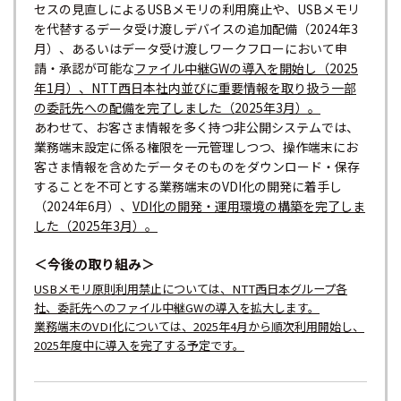
セスの見直しによるUSBメモリの利用廃止や、USBメモリ
を代替するデータ受け渡しデバイスの追加配備（2024年3
月）、あるいはデータ受け渡しワークフローにおいて申
請・承認が可能な
ファイル中継GWの導入を開始し（2025
年1月）、NTT西日本社内並びに重要情報を取り扱う一部
の委託先への配備を完了しました（2025年3月）。
あわせて、お客さま情報を多く持つ非公開システムでは、
業務端末設定に係る権限を一元管理しつつ、操作端末にお
客さま情報を含めたデータそのものをダウンロード・保存
することを不可とする業務端末のVDI化の開発に着手し
（2024年6月）、
VDI化の開発・運用環境の構築を完了しま
した（2025年3月）。
＜今後の取り組み＞
USBメモリ原則利用禁止については、NTT西日本グループ各
社、委託先へのファイル中継GWの導入を拡大します。
業務端末のVDI化については、2025年4月から順次利用開始し、
2025年度中に導入を完了する予定です。