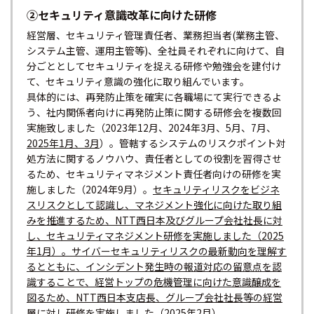
②セキュリティ意識改革に向けた研修
経営層、セキュリティ管理責任者、業務担当者(業務主管、
システム主管、運用主管等)、全社員それぞれに向けて、自
分ごととしてセキュリティを捉える研修や勉強会を建付け
て、セキュリティ意識の強化に取り組んでいます。
具体的には、再発防止策を確実に各職場にて実行できるよ
う、社内関係者向けに再発防止策に関する研修会を複数回
実施致しました（2023年12月、2024年3月、5月、7月、
2025年1月、3月
）。管轄するシステムのリスクポイント対
処方法に関するノウハウ、責任者としての役割を習得させ
るため、セキュリティマネジメント責任者向けの研修を実
施しました（2024年9月）。
セキュリティリスクをビジネ
スリスクとして認識し、マネジメント強化に向けた取り組
みを推進するため、NTT西日本及びグループ会社社長に対
し、セキュリティマネジメント研修を実施しました（2025
年1月）。サイバーセキュリティリスクの最新動向を理解す
るとともに、インシデント発生時の報道対応の留意点を認
識することで、経営トップの危機管理に向けた意識醸成を
図るため、NTT西日本支店長、グループ会社社長等の経営
層に対し研修を実施しました（2025年2月）。