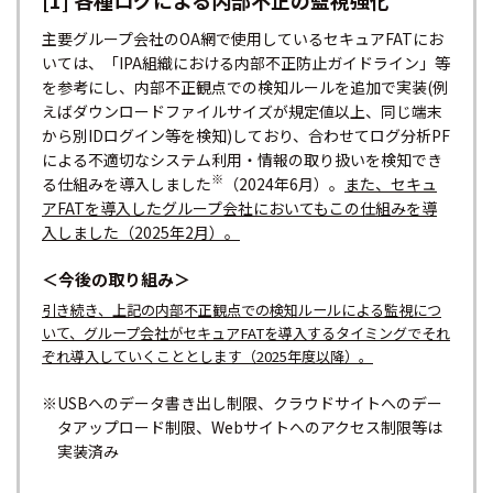
主要グループ会社のOA網で使用しているセキュアFATにお
いては、「IPA組織における内部不正防止ガイドライン」等
を参考にし、内部不正観点での検知ルールを追加で実装(例
えばダウンロードファイルサイズが規定値以上、同じ端末
から別IDログイン等を検知)しており、合わせてログ分析PF
による不適切なシステム利用・情報の取り扱いを検知でき
※
る仕組みを導入しました
（2024年6月）。
また、セキュ
アFATを導入したグループ会社においてもこの仕組みを導
入しました（2025年2月）。
＜今後の取り組み＞
引き続き、上記の内部不正観点での検知ルールによる監視につ
いて、グループ会社がセキュアFATを導入するタイミングでそれ
ぞれ導入していくこととします（2025年度以降）。
※USBへのデータ書き出し制限、クラウドサイトへのデー
タアップロード制限、Webサイトへのアクセス制限等は
実装済み