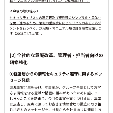
程・マニュアル類を改訂しました（2025年1月）。
＜今後の取り組み＞
セキュリティリスクの再定義及び規程類のシンプル化・具体化
を更に進めるため、情報の重要度に応じメリハリのあるマネジ
メントを行うべく、規程類・マニュアル類改訂を順次実施しま
す（2025年4月以降）。
[2] 全社的な意識改革、管理者・担当者向けの
研修強化
①経営層からの情報セキュリティ遵守に関するメッ
セージ発信
漏洩事案発生を受け、本事案が、グループ全体としてお客
さま情報を守る意識や措置に緩みがあったために起こって
しまったことを踏まえ、今回の事案を重く受け止め、真摯
に反省し、原点に帰ってお客さま情報管理の徹底に取り組
むべきとのメッセージを、社長から全社員向けに発信しま