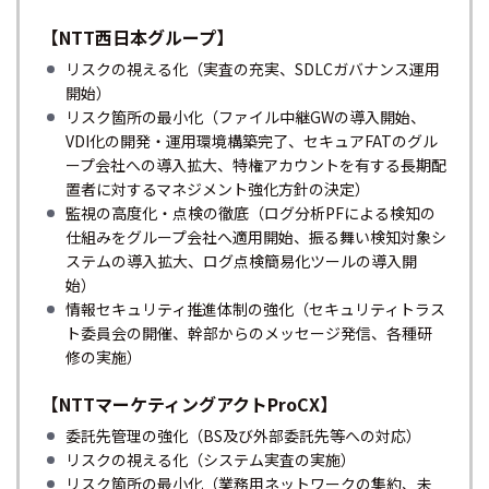
【NTT西日本グループ】
リスクの視える化（実査の充実、SDLCガバナンス運用
開始）
リスク箇所の最小化（ファイル中継GWの導入開始、
VDI化の開発・運用環境構築完了、セキュアFATのグル
ープ会社への導入拡大、特権アカウントを有する長期配
置者に対するマネジメント強化方針の決定）
監視の高度化・点検の徹底（ログ分析PFによる検知の
仕組みをグループ会社へ適用開始、振る舞い検知対象シ
ステムの導入拡大、ログ点検簡易化ツールの導入開
始）
情報セキュリティ推進体制の強化（セキュリティトラス
ト委員会の開催、幹部からのメッセージ発信、各種研
修の実施）
【NTTマーケティングアクトProCX】
委託先管理の強化（BS及び外部委託先等への対応）
リスクの視える化（システム実査の実施）
リスク箇所の最小化（業務用ネットワークの集約、未