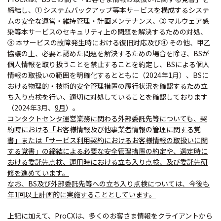
締結し、① システムバックアップ等本サービスを構成するシステ
ムの安全な運営・維持管理・計画メンテナンス、② マルウェア感
染等本サービスのセキュリティ上の問題を解決するための対処、
③ 本サービスの故障発生時における復旧対応及び④ その他、甲乙
協議の上、必要と認めた問題を解決するための場合を除き、BSが
個人情報を取り扱うことを禁止することを約定し、BSによる個人
情報の取扱いの範囲を明確化するとともに（2024年1月）、BSに
おける物理的・技術的安全管理措置の履行状況を確認するため立
ち入り点検を行い、適切に対処していることを確認しております
（2024年3月、
9月
）。
コンタクトセンタ運営業務に関わる外部委託先等についても、契
約時における「お客様情報及び他事業者情報の管理に関する覚
書」または「サービス利用契約におけるお客様情報の取扱いに関
する覚書」の締結による必要な安全管理措置の約定や、選定時に
おける委託先点検、運用時における立ち入り点検、及び委託先研
修を進めています。
なお、BS及び外部委託先等への立ち入り点検については、今後も
年1回以上計画的に実施することとしています。
上記に加えて、ProCXは、多くのお客さま情報をクライアントから