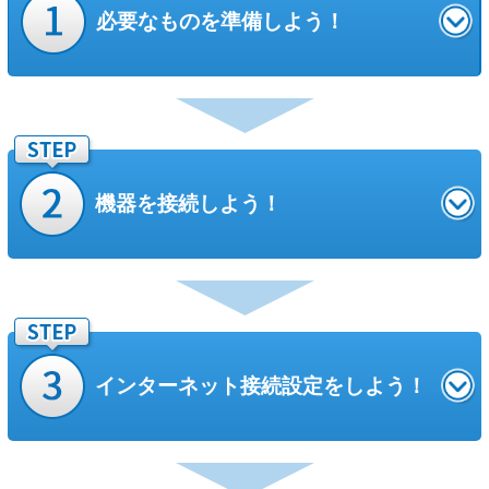
必要なものを準備しよう！
接続する機器の他、機器同士を接続するための
「LANケーブル」
をご用意
ください。
お客さまに事前にご用意いただきたいもの
機器を接続しよう！
パソコンまたはスマートフォン・タブレット端末
お住まいの設備環境
（お客さまのご利用環境等）
によって、工
事担当者がお伺いする「派遣工事」とお伺いしない「無派遣工
事」に分かれます。
派遣工事
インターネット
接続設定をしよう！
工事担当者がお伺いし工事を実施します。
工事はおおむね、2時間程度で終わります。
「フレッツ簡単セットアップツール」は2026年3月31日
工事の際は、お客さま（または代理の方）にお立ち会いいただく必要が
をもって提供を終了いたしました。
LANケーブル