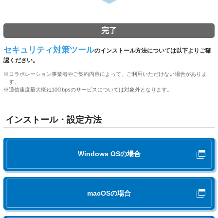
ございます。
詳しくは、
「フレッツ簡単セットアップツール」の提供
工事日当日の進捗状況を
こちら
でご確認いただけます。
終了について
をご確認ください。
完了
ご訪問前にSMS（ショートメッセージサービス）で工事日時のご案内を
させていたただく場合があります。
セキュリティ対策ツール
のインストール方法については以下よりご確
発信元電話番号：0120-976-143 ※送信専用
認ください。
※
コラボレーション事業者やご契約内容によって、ご利用いただけない場合がありま
戸建住宅の接続イメージ
す。
※
通信速度最大概ね10Gbpsのサービスについては対象外となります。
ご契約サービスによってLANケーブルの種類や、規格が異なりま
※「ホームゲートウェイ 無線LANカード」および「ひ
集合住宅の接続イメージ
す。詳しくは
こちら
をご覧ください。
かり電話（IP電話サービス）をセットで利用の場合
インストール・設定方法
※ご契約事業者・サービスによりご利用機器が異なる
場合がございます。
スマートフォン・タブレット端末等の
※「ホームゲートウェイ 無線LANカード」および「ひ
かり電話（IP電話サービス）をセットで利用の場合
Wi-Fi対応機器でも利用可能です。
無派遣工事
Windows OSの場合
※ご契約事業者により、ご利用機器が異なる場合がご
ざいます。
光回線の引き込み工事が不要な場合、工事担当者は伺いません。
ご契約の事業者からお送りする「お申し込み内容のご案内」「接続機
macOSの場合
器」等をご用意の上、手順に従ってお客さまでの接続・設定をお願いい
工事日にお持ちする「インターネット設定ガイ
たします。接続・設定の流れは、以下の画像・動画でご確認いただけま
ド」をご利用いただくことで、
スムーズに行な