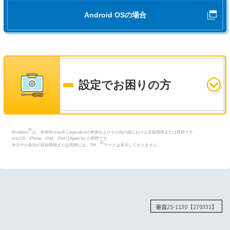
す。
えます。
回線の引き
込みについ
て
なお、工事日時を過ぎてもお客さまの接続確認ができない場合は、
Android OSの場合
※無派遣工事の場合、インターネット設定ガイドは「接続機器」に同封されていま
SMS（ショートメッセージサービス）で機器接続のご案内をさせていた
すのでご確認ください。
【LANケーブルについて】
だく場合があります。
※無線LANをご利用の場合も、ルーターの設定やバージョンアップを行
お手元に「インターネット設定ガイド」がないお客さまは
こちら
よりダウン
発信元電話番号：0120-976-143 ※送信専用
ロードしてください。
う際等にはLANケーブルが必要となる場合があります。
※お客さまご用意の端末を接続される場合は、端末にLANケーブルが同
※通信速度最大概ね10Gbpsのサービスをご利用の方は
こちら
をご確認ください。
梱されている場合もございますので、詳しくは各メーカーにお問い合わ
ONUが届いた方向け 機器接続の流れ
設定でお困りの方
せください。
※通信速度最大概ね10Gbpsのサービスをお申し込みのお客さまの場合
画像で見る機器接続の流れ
は、カテゴリ6A以上のケーブルが推奨となります。
お手元に以下の
2点
をご用意ください。
ホームゲートウェイのみが届いた方向け 機器接
※1：
「ホームゲートウェイ 無線LANカード」の利用
には、別途ご契約が必要です。
※1
ご利用にあたり、ONU
一体型ひかり電話対応ホームゲートウェイ等を
続の流れ
※1：
「ホームゲートウェイ 無線LANカード」の利用
※2：
設置機種および機器設置台数、「ホームゲート
※2
設置するため、パソコン用に加えて電源コンセントの差込口が1口
以
には、別途ご契約が必要です。
®
「コラボ光」をご利用のお客さま
動画で見る機器接続の流れ
Windows
は、米国Microsoft Corporationの米国およびその他の国における登録商標または商標です。
ウェイ 無線LANカード」の差込口は、お客さ
上必要になりますので、電源の確保をお願いいたします。
※2：
設置機種および機器設置台数、「ホームゲート
macOS、iPhone、iPad、iPod はApple Inc.の商標です。
ご契約事業者からの
まの契約形態などにより異なります。「ひかり
画像で見る機器接続の流れ
®
本文中の各社の登録商標または商標には、TM、
マークは表示しておりません。
ウェイ 無線LANカード」の差込口は、お客さ
①ONUのご確認
③ONUに光配線コ
②ONUの蓋を外す
電話」をご利用でない場合、ホームゲートウェ
※1:
ONU：回線終端装置
ホームゲートウェイと小型ONUが届いた方向け
まの契約形態などにより異なります。「ひかり
ードを繋ぐ
お申し込み内容のご案内等
イは有料レンタルとなります。
＊電源アダプターが比較的大きいため、口数に余裕があるものをご
電話」をご利用でない場合、ホームゲートウェ
機器接続の流れ
＊各機器には電源が必要です。
用意ください。
各種お手続きに関するお問い合わせ先
イは有料レンタルとなります。
※
通信速度最大概ね10Gbpsのサービスをご利用の方
動画で見る機器接続の流れ
※2:
インターネット回線をご利用開始後に「ひかり電話」をご契約の場
＊各機器には電源が必要です。
は
こちら
をご確認ください。
合は、ONU（または宅内VDSL装置）とひかり電話対応単体ホーム
画像で見る機器接続の流れ
③ホームゲートウェ
①ホームゲートウェ
②ホームゲートウェ
以下ページより、お客さまの現在のお手続きの段階をお選びく
ゲートウェイを設置し、それぞれに電源コンセントが必要になりま
光ファイバーの引き込みについて
イに光配線コード
イのご確認
イの蓋を外す
ご契約プロバイダーから
④光コンセントに光
ださい。
す。
審査25-1130【270331】
⑥LANケーブルでパ
⑤ONUにLANケー
を繋ぐ
配線コードを繋ぐ
ソコンと繋ぐ
ブルを繋ぐ
各段階のお問い合わせ内容と問い合わせ先の一覧表が表示されます。
お届けの書類
動画で見る機器接続の流れ