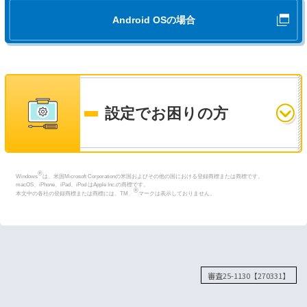
す。
えます。
回線の引き
込みについ
て
なお、工事日時を過ぎてもお客さまの接続確認ができない場合は、
Android OSの場合
※無派遣工事の場合、インターネット設定ガイドは「接続機器」に同封されていま
SMS（ショートメッセージサービス）で機器接続のご案内をさせていた
すのでご確認ください。
【LANケーブルについて】
だく場合があります。
※無線LANをご利用の場合も、ルーターの設定やバージョンアップを行
お手元に「インターネット設定ガイド」がないお客さまは
こちら
よりダウン
発信元電話番号：0120-976-143 ※送信専用
ロードしてください。
う際等にはLANケーブルが必要となる場合があります。
※お客さまご用意の端末を接続される場合は、端末にLANケーブルが同
※通信速度最大概ね10Gbpsのサービスをご利用の方は
こちら
をご確認ください。
梱されている場合もございますので、詳しくは各メーカーにお問い合わ
ONUが届いた方向け 機器接続の流れ
設定でお困りの方
せください。
※通信速度最大概ね10Gbpsのサービスをお申し込みのお客さまの場合
画像で見る機器接続の流れ
は、カテゴリ6A以上のケーブルが推奨となります。
お手元に以下の
2点
をご用意ください。
ホームゲートウェイのみが届いた方向け 機器接
※1：
「ホームゲートウェイ 無線LANカード」の利用
には、別途ご契約が必要です。
※1
ご利用にあたり、ONU
一体型ひかり電話対応ホームゲートウェイ等を
続の流れ
※1：
「ホームゲートウェイ 無線LANカード」の利用
※2：
設置機種および機器設置台数、「ホームゲート
※2
設置するため、パソコン用に加えて電源コンセントの差込口が1口
以
には、別途ご契約が必要です。
®
「コラボ光」をご利用のお客さま
動画で見る機器接続の流れ
Windows
は、米国Microsoft Corporationの米国およびその他の国における登録商標または商標です。
ウェイ 無線LANカード」の差込口は、お客さ
上必要になりますので、電源の確保をお願いいたします。
※2：
設置機種および機器設置台数、「ホームゲート
macOS、iPhone、iPad、iPod はApple Inc.の商標です。
ご契約事業者からの
まの契約形態などにより異なります。「ひかり
画像で見る機器接続の流れ
®
本文中の各社の登録商標または商標には、TM、
マークは表示しておりません。
ウェイ 無線LANカード」の差込口は、お客さ
①ONUのご確認
③ONUに光配線コ
②ONUの蓋を外す
電話」をご利用でない場合、ホームゲートウェ
※1:
ONU：回線終端装置
ホームゲートウェイと小型ONUが届いた方向け
まの契約形態などにより異なります。「ひかり
ードを繋ぐ
お申し込み内容のご案内等
イは有料レンタルとなります。
＊電源アダプターが比較的大きいため、口数に余裕があるものをご
電話」をご利用でない場合、ホームゲートウェ
機器接続の流れ
＊各機器には電源が必要です。
用意ください。
各種お手続きに関するお問い合わせ先
イは有料レンタルとなります。
※
通信速度最大概ね10Gbpsのサービスをご利用の方
動画で見る機器接続の流れ
※2:
インターネット回線をご利用開始後に「ひかり電話」をご契約の場
＊各機器には電源が必要です。
は
こちら
をご確認ください。
合は、ONU（または宅内VDSL装置）とひかり電話対応単体ホーム
画像で見る機器接続の流れ
③ホームゲートウェ
①ホームゲートウェ
②ホームゲートウェ
以下ページより、お客さまの現在のお手続きの段階をお選びく
ゲートウェイを設置し、それぞれに電源コンセントが必要になりま
光ファイバーの引き込みについて
イに光配線コード
イのご確認
イの蓋を外す
ご契約プロバイダーから
④光コンセントに光
ださい。
す。
審査25-1130【270331】
⑥LANケーブルでパ
⑤ONUにLANケー
を繋ぐ
配線コードを繋ぐ
ソコンと繋ぐ
ブルを繋ぐ
各段階のお問い合わせ内容と問い合わせ先の一覧表が表示されます。
お届けの書類
動画で見る機器接続の流れ