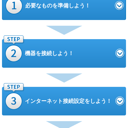
必要なものを準備しよう！
接続する機器の他、機器同士を接続するための
「LANケーブル」
をご用意
ください。
お客さまに事前にご用意いただきたいもの
機器を接続しよう！
パソコンまたはスマートフォン・タブレット端末
お住まいの設備環境
（お客さまのご利用環境等）
によって、工
事担当者がお伺いする「派遣工事」とお伺いしない「無派遣工
事」に分かれます。
派遣工事
インターネット
接続設定をしよう！
工事担当者がお伺いし工事を実施します。
工事はおおむね、2時間程度で終わります。
「フレッツ簡単セットアップツール」は2026年3月31日
工事の際は、お客さま（または代理の方）にお立ち会いいただく必要が
をもって提供を終了いたしました。
LANケーブル