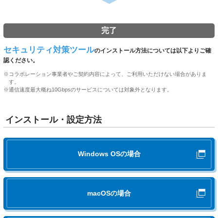
ございます。
詳しくは、
「フレッツ簡単セットアップツール」の提供
工事日当日の進捗状況を
こちら
でご確認いただけます。
終了について
をご確認ください。
完了
ご訪問前にSMS（ショートメッセージサービス）で工事日時のご案内を
させていたただく場合があります。
セキュリティ対策ツール
のインストール方法については以下よりご確
発信元電話番号：0120-976-143 ※送信専用
認ください。
※
コラボレーション事業者やご契約内容によって、ご利用いただけない場合がありま
戸建住宅の接続イメージ
す。
※
通信速度最大概ね10Gbpsのサービスについては対象外となります。
ご契約サービスによってLANケーブルの種類や、規格が異なりま
※「ホームゲートウェイ 無線LANカード」および「ひ
集合住宅の接続イメージ
す。詳しくは
こちら
をご覧ください。
かり電話（IP電話サービス）をセットで利用の場合
インストール・設定方法
※ご契約事業者・サービスによりご利用機器が異なる
場合がございます。
スマートフォン・タブレット端末等の
※「ホームゲートウェイ 無線LANカード」および「ひ
かり電話（IP電話サービス）をセットで利用の場合
Wi-Fi対応機器でも利用可能です。
無派遣工事
Windows OSの場合
※ご契約事業者により、ご利用機器が異なる場合がご
ざいます。
光回線の引き込み工事が不要な場合、工事担当者は伺いません。
ご契約の事業者からお送りする「お申し込み内容のご案内」「接続機
macOSの場合
器」等をご用意の上、手順に従ってお客さまでの接続・設定をお願いい
工事日にお持ちする「インターネット設定ガイ
たします。接続・設定の流れは、以下の画像・動画でご確認いただけま
ド」をご利用いただくことで、
スムーズに行な