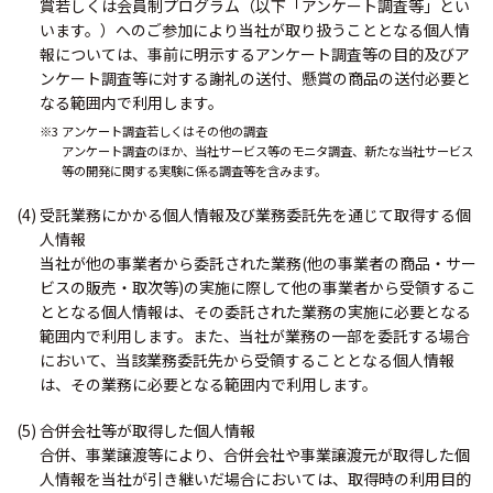
賞若しくは会員制プログラム（以下「アンケート調査等」とい
います。）へのご参加により当社が取り扱うこととなる個人情
報については、事前に明示するアンケート調査等の目的及びア
ンケート調査等に対する謝礼の送付、懸賞の商品の送付必要と
なる範囲内で利用します。
※3 アンケート調査若しくはその他の調査
アンケート調査のほか、当社サービス等のモニタ調査、新たな当社サービス
等の開発に関する実験に係る調査等を含みます。
(4) 受託業務にかかる個人情報及び業務委託先を通じて取得する個
人情報
当社が他の事業者から委託された業務(他の事業者の商品・サー
ビスの販売・取次等)の実施に際して他の事業者から受領するこ
ととなる個人情報は、その委託された業務の実施に必要となる
範囲内で利用します。また、当社が業務の一部を委託する場合
において、当該業務委託先から受領することとなる個人情報
は、その業務に必要となる範囲内で利用します。
(5) 合併会社等が取得した個人情報
合併、事業譲渡等により、合併会社や事業譲渡元が取得した個
人情報を当社が引き継いだ場合においては、取得時の利用目的