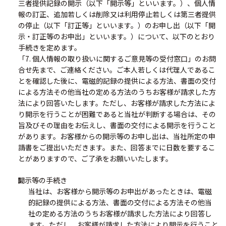
三者提供記録の開示（以下「開示等」といいます。）、個人情
報の訂正、追加若しくは削除又は利用停止若しくは第三者提供
の停止（以下「訂正等」といいます。）のお申し出（以下「開
示・訂正等のお申出」といいます。）について、以下のとおり
手続きを定めます。
「7. 個人情報の取り扱いに関するご意見等の受付窓口」のお問
合せ先まで、ご連絡ください。ご本人若しくは代理人であるこ
とを確認した後に、電磁的記録の提供による方法、書面の交付
による方法その他当社の定める方法のうちお客様が請求した方
法により回答いたします。ただし、お客様が請求した方法によ
り開示を行うことが困難であると当社が判断する場合は、その
旨及びその理由をお伝えし、書面の交付による開示を行うこと
があります。お客様からの開示等のお申し出は、当社所定の申
請書をご提出いただきます。また、回答までに日数を要するこ
とがありますので、ご了承をお願いいたします。
開示等の手続き
当社は、お客様から開示等のお申出があったときは、電磁
的記録の提供による方法、書面の交付による方法その他当
社の定める方法のうちお客様が請求した方法により回答し
ます。ただし、お客様が請求した方法により開示を行うこと