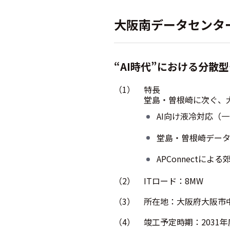
大阪南データセンタ
“AI時代”における分
（1）
特長
堂島・曽根崎に次ぐ、
AI向け液冷対応（
堂島・曽根崎デー
APConnectに
（2）
ITロード：8MW
（3）
所在地：大阪府大阪市
（4）
竣工予定時期：2031年