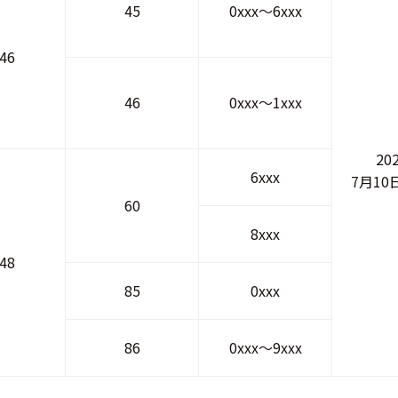
45
0xxx～6xxx
46
46
0xxx～1xxx
20
6xxx
7月1
60
8xxx
48
85
0xxx
86
0xxx～9xxx