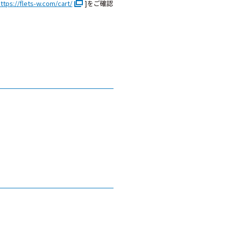
ttps://flets-w.com/cart/
]をご確認