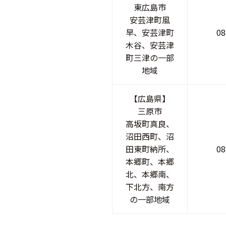
東広島市
安芸津町風
早、安芸津町
08
木谷、安芸津
町三津の一部
地域
【広島県】
三原市
高坂町真良、
沼田西町、沼
田東町納所、
08
本郷町、本郷
北、本郷南、
下北方、南方
の一部地域