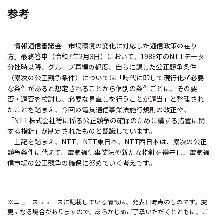
参考
情報通信審議会「市場環境の変化に対応した通信政策の在り
方」最終答申（令和7年2月3日）において、1988年のNTTデータ
分社時以降、グループ再編の都度、自らに課した公正競争条件
（累次の公正競争条件）については「時代に即して現行化が必要
な条件があると想定されることから個別の条件ごとに、その要
否・適否を検討し、必要な見直しを行うことが適当」と整理され
たことを踏まえ、今回の電気通信事業法施行規則の改正や、
「NTT株式会社等に係る公正競争の確保のために講ずる措置に関
する指針」が制定されたものと認識しています。
上記を踏まえ、NTT、NTT東日本、NTT西日本は、累次の公正
競争条件に代えて、電気通信事業法や新たな指針を遵守し、電気通
信市場の公正競争の確保に努めていく考えです。
※ニュースリリースに記載している情報は、発表日時点のものです。変
更になる場合がありますので、あらかじめご了承いただくとともに、ご