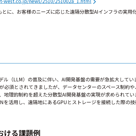
t-west.co.jp/news/2510/251002a_1.html
とに、お客様のニーズに応じた遠隔分散型AIインフラの実用
デル（LLM）の普及に伴い、AI開発基盤の需要が急拡大してい
が必須とされてきましたが、データセンターのスペース制約や
、地理的制約を超えた分散型AI開発基盤の実現が求められてい
APNを活用し、遠隔地にあるGPUとストレージを接続した際の
おける課題例