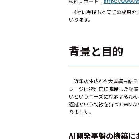
技術レポート：
https://www.nt
4社は今後も本実証の成果をも
いります。
背景と目的
近年の生成AIや大規模言語モ
レージは物理的に隣接した配置
いというニーズに対応するため
遅延という特徴を持つIOWN 
りました。
AI開発基盤の構築に