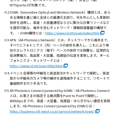
NTTSportictが対象です。
※2 IOWN（Innovative Optical and Wireless Network）構想とは、あら
ゆる情報を基に個と全体との最適化を図り、光を中心とした革新的
技術を活用し、高速・大容量通信ならびに膨大な計算リソースなど
を提供可能な、端末を含むネットワーク・情報処理基盤の構想で
す。 ・IOWN構想とは：
https://www.rd.ntt/iown/index.html
※3 APN（All-Photonics Network）とは、ネットワークから端末まで、
すべてにフォトニクス（光）ベースの技術を導入し、これにより現
在のエレクトロニクス（電子）ベースの技術では困難な、圧倒的な
低消費電力、高品質・大容量、低遅延の伝送を実現します。オール
フォトニクス・ネットワークとは：
https://www.rd.ntt/iown/0002.html
※4 イベント会場等の中継先と放送局をIPネットワークで接続し、放送
局から中継先のカメラ等の機材を遠隔操作することで、リモートで
番組制作を行う手法です。
※5 All-Photonics Connect powered by IOWN：All-Photonics Connect
とは、お客さまの指定する拠点間をPoint to Pointで接続し、
800Gbpsまでの、高速・大容量、低遅延・ゆらぎのない通信を実現
します。All-Photonics Connect powered by IOWNとは：
https://business.ntt-west.co.jp/service/network/iown/