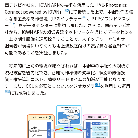
西テレビ本社を、IOWN APNの技術を活用した「All-Photonics
※5
Connect powered by IOWN」
にて接続した上で、中継制作の核
※6
となる主要な制作機能（IPスイッチャー
、PTPグランドマスタ
※7
ー
）をデータセンターに集約しました。さらに、関西テレビ本
社から、IOWN APNの超低遅延ネットワークを通じてデータセンタ
ー上の制作設備を遠隔操作することで、スイッチャーやミキサー
担当者が現場にいなくとも地上波放送向けの高品質な番組制作が
可能であることを実証しました。
将来的に上記の環境が確立されれば、中継車の手配や大規模な
現地設営を省力化でき、番組制作稼働の効率化、個別の設備投
資・維持管理コスト、構築リードタイムの削減が可能となりま
※8
す。また、CCUを必要としないスタジオカメラ
を利用した運用
※9
にも成功しました。