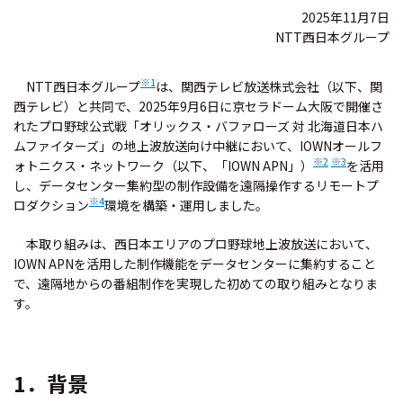
2025年11月7日
NTT西日本グループ
※1
NTT西日本グループ
は、関西テレビ放送株式会社（以下、関
西テレビ）と共同で、2025年9月6日に京セラドーム大阪で開催さ
れたプロ野球公式戦「オリックス・バファローズ 対 北海道日本ハ
ムファイターズ」の地上波放送向け中継において、IOWNオールフ
※2
※3
ォトニクス・ネットワーク（以下、「IOWN APN」）
を活用
し、データセンター集約型の制作設備を遠隔操作するリモートプ
※4
ロダクション
環境を構築・運用しました。
本取り組みは、西日本エリアのプロ野球地上波放送において、
IOWN APNを活用した制作機能をデータセンターに集約すること
で、遠隔地からの番組制作を実現した初めての取り組みとなりま
す。
1．背景