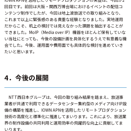
IOWN APNを活用したリモートプロダクションの実証は、今回が2
回目です。前回は大阪・関西万博会場におけるイベントの配信コ
ンテンツ制作でしたが、今回は地上波放送での取り組みとなり、
これまで以上に緊張感のある貴重な経験となりました。実地運用
だからこそ、机上の検討では見えなかった課題を抽出することが
できました。MoIP（Media over IP）機器をほとんど保有していな
い当社にとっても、今後の設備計画を具体化するうえで有意義な機
会でした。今後、運用面や費用面でも具体的な検討を進めていき
たいと思います。
4．今後の展開
NTT西日本グループは、今回の取り組み結果を踏まえ、放送事
業者が共通で利用できるデータセンター集約型のメディア向けIP設
備の構築を推進し、IOWN APNを活用したリモートプロダクション
技術の高度化と標準化に推進してまいります。これにより、放送業
界の制作設備の共同利用と運用効率の飛躍的な向上に貢献してま
いります。