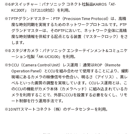
※6 IPスイッチャー：パナソニック コネクト社製品KAIROS「AT-
KC200T」（ST2110対応）を利用。
※7 PTPグランドマスター：PTP（Precision Time Protocol）は、高精
度な時刻同期を実現するためのネットワークプロトコルです。PTP
グランドマスターは、そのPTPにおいて、ネットワーク全体に高精
度な時刻情報を供給する起点となる装置（マスタークロック）をさ
します。
※8 スタジオカメラ：パナソニック エンターテインメント&コミュニケ
ーション社製「AK-UCX100」を利用。
※9 CCU（Camera Control Unit）レス運用： 通常はROP（Remote
Operation Panel）とCCUを組み合わせて使用することにより、撮影
現場にあるカメラの映像信号や色合い、明るさ（アイリス）、黒レ
ベルといった画質の調整を実現しています。CCUレス運用とは、こ
のCCUの機能がカメラ本体（カメラヘッド）に組み込まれているカ
メラを利用することで、外部にCCUを設置する必要をなくし、リモ
ート制御を行う運用手法です。
※10 NTTスマートコネクト（株）のデータセンターを利用。