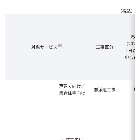
（税込）
改定
（2026
※1
対象サービス
工事区分
1日以
申し込
戸建て向け／
無派遣工事
無
集合住宅向け
戸建て向け