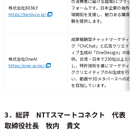
の消費者に届ける越境ECプラッ
株式会社BENLY
フォームです。日本企業の海外市
https://benly.co.jp/
場開拓を支援し、魅力ある購買体
験を提供します。
成果報酬型チャットマーケティン
グ「ChiChat」と広告クリエイテ
ィブ生成AI「OneDesign」の提
株式会社OneAI
供。台湾・日本で230社以上と取
https://one-ai.inc/
し、特許技術を基にマーケティン
グクリエイティブのAI生成を行
い、動画や3Dメタバースへの応
を目指しています。
3．総評 NTTスマートコネクト 代表
取締役社長 牧内 貴文