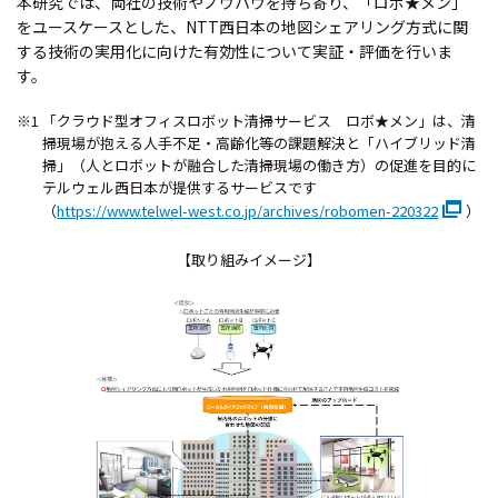
本研究では、両社の技術やノウハウを持ち寄り、「ロボ★メン」
をユースケースとした、NTT西日本の地図シェアリング方式に関
する技術の実用化に向けた有効性について実証・評価を行いま
す。
※1 「クラウド型オフィスロボット清掃サービス ロボ★メン」は、清
掃現場が抱える人手不足・高齢化等の課題解決と「ハイブリッド清
掃」（人とロボットが融合した清掃現場の働き方）の促進を目的に
テルウェル西日本が提供するサービスです
（
https://www.telwel-west.co.jp/archives/robomen-220322
）
【取り組みイメージ】