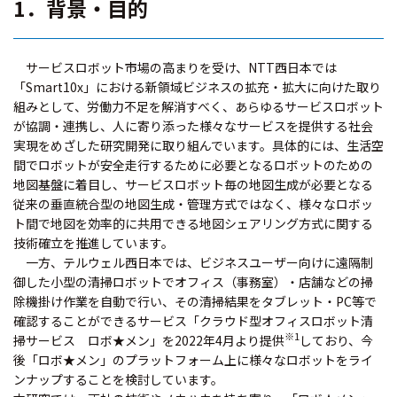
1．背景・目的
サービスロボット市場の高まりを受け、NTT西日本では
「Smart10x」における新領域ビジネスの拡充・拡大に向けた取り
組みとして、労働力不足を解消すべく、あらゆるサービスロボット
が協調・連携し、人に寄り添った様々なサービスを提供する社会
実現をめざした研究開発に取り組んでいます。具体的には、生活空
間でロボットが安全走行するために必要となるロボットのための
地図基盤に着目し、サービスロボット毎の地図生成が必要となる
従来の垂直統合型の地図生成・管理方式ではなく、様々なロボッ
ト間で地図を効率的に共用できる地図シェアリング方式に関する
技術確立を推進しています。
一方、テルウェル西日本では、ビジネスユーザー向けに遠隔制
御した小型の清掃ロボットでオフィス（事務室）・店舗などの掃
除機掛け作業を自動で行い、その清掃結果をタブレット・PC等で
確認することができるサービス「クラウド型オフィスロボット清
※1
掃サービス ロボ★メン」を2022年4月より提供
しており、今
後「ロボ★メン」のプラットフォーム上に様々なロボットをライ
ンナップすることを検討しています。