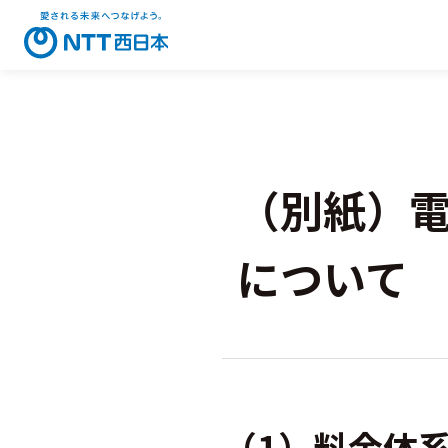
（別紙）
について
（1）料金体