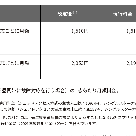
※1
改定後
現行料金
1芯ごとに月額
1,510円
1,6
1芯ごとに月額
2,053円
2,1
日昼間帯に故障対応を行う場合）の1芯あたり月額料金。
2年度適用料金（シェアドアクセス方式の主端末回線：1,667円、シングルスター方式
して調整（シェアドアクセス方式の主端末回線：▲157円、シングルスター方
末回線の料金には、毎年度実績原価方式により見直すこととなる局外スプリッ
現行料金には2021年度適用料金（20円）を含んでいます。