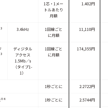
1芯・1メー
1.402円
トルあたり
月額
3
3.4kHz
1回線ごと
11,110円
に月額
ジ
ディジタル
1回線ごと
174,355円
3
アクセス
に月額
1.5Mb／s
（タイプ1-
1）
1秒ごとに
2.2722円
※4
能
1秒ごとに
2.5744円