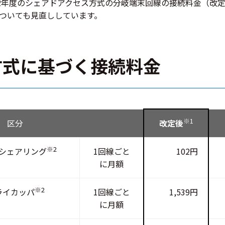
2年度のシェアドアクセス方式の分岐端末回線の接続料金（改定後
ついても見直ししています。
方式に基づく接続料金
※1
区分
改定後
※2
シェアリング
1回線ごと
102円
に月額
※2
ライカッパ
1回線ごと
1,539円
に月額