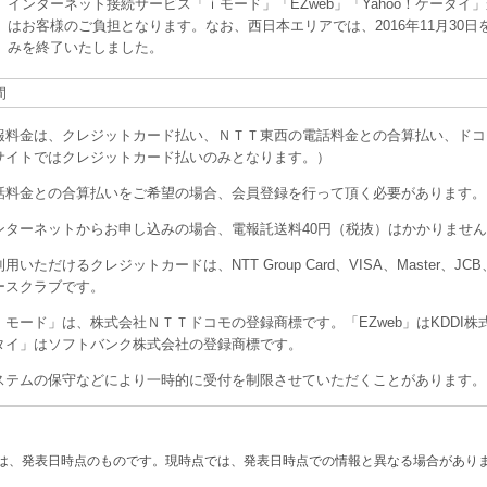
インターネット接続サービス「ｉモード」「EZweb」「Yahoo！ケータ
はお客様のご負担となります。なお、西日本エリアでは、2016年11月30
みを終了いたしました。
間
報料金は、クレジットカード払い、ＮＴＴ東西の電話料金との合算払い、ドコ
サイトではクレジットカード払いのみとなります。）
話料金との合算払いをご希望の場合、会員登録を行って頂く必要があります。
ンターネットからお申し込みの場合、電報託送料40円（税抜）はかかりませ
用いただけるクレジットカードは、NTT Group Card、VISA、Master
ースクラブです。
ｉモード」は、株式会社ＮＴＴドコモの登録商標です。「EZweb」はKDDI株式
タイ」はソフトバンク株式会社の登録商標です。
ステムの保守などにより一時的に受付を制限させていただくことがあります。
は、発表日時点のものです。現時点では、発表日時点での情報と異なる場合があり