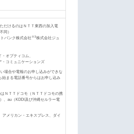
ただけるのはＮＴＴ東西の加入電
不同）
※3
フトバンク株式会社
株式会社ジュ
イ・オプティコム、
ア・コミュニケーションズ
ない場合や電報のお申し込みができな
ら始まる電話番号からはお申し込み
のはＮＴＴドコモ（ＮＴＴドコモの携
、au（KDDI及び沖縄セルラー電
、JCB、アメリカン・エキスプレス、ダイ