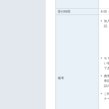
受付時間
8:0
加
話
Ｎ
い
で
携
備考
帯
話
ご利
ナ