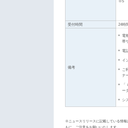
※5
受付時間
24時
電
帯
電
イ
備考
ご利
ナ
「
ー
シ
※ニュースリリースに記載している情報
もに、ご注意をお願いいたします。