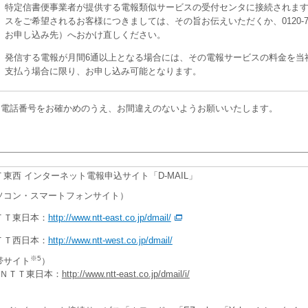
特定信書便事業者が提供する電報類似サービスの受付センタに接続されま
スをご希望されるお客様につきましては、その旨お伝えいただくか、0120-7
お申し込み先）へおかけ直しください。
発信する電報が月間6通以上となる場合には、その電報サービスの料金を当
支払う場合に限り、お申し込み可能となります。
電話番号をお確かめのうえ、お間違えのないようお願いいたします。
Ｔ東西 インターネット電報申込サイト「D-MAIL」
ソコン・スマートフォンサイト）
ＴＴ東日本：
http://www.ntt-east.co.jp/dmail/
ＴＴ西日本：
http://www.ntt-west.co.jp/dmail/
※5
帯サイト
）
ＮＴＴ東日本：
http://www.ntt-east.co.jp/dmail/i/