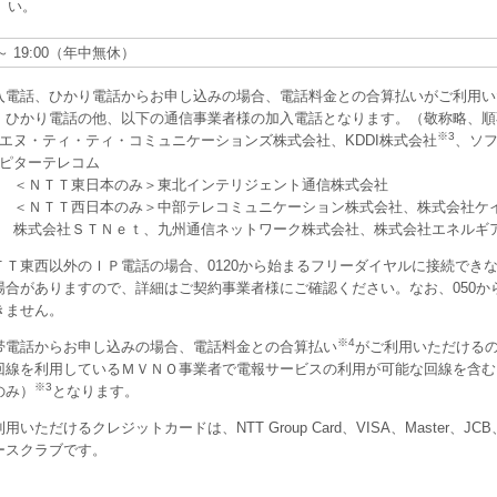
い。
0 ～ 19:00（年中無休）
入電話、ひかり電話からお申し込みの場合、電話料金との合算払いがご利用い
、ひかり電話の他、以下の通信事業者様の加入電話となります。（敬称略、順
※3
エヌ・ティ・ティ・コミュニケーションズ株式会社、KDDI株式会社
、ソ
ピターテレコム
＜ＮＴＴ東日本のみ＞東北インテリジェント通信株式会社
＜ＮＴＴ西日本のみ＞中部テレコミュニケーション株式会社、株式会社ケ
株式会社ＳＴＮｅｔ、九州通信ネットワーク株式会社、株式会社エネルギ
ＴＴ東西以外のＩＰ電話の場合、0120から始まるフリーダイヤルに接続でき
場合がありますので、詳細はご契約事業者様にご確認ください。なお、050か
きません。
※4
帯電話からお申し込みの場合、電話料金との合算払い
がご利用いただける
回線を利用しているＭＶＮＯ事業者で電報サービスの利用が可能な回線を含む）
※3
のみ）
となります。
用いただけるクレジットカードは、NTT Group Card、VISA、Master
ースクラブです。