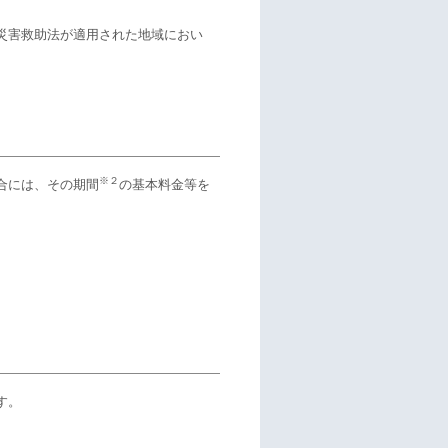
災害救助法が適用された地域におい
※２
合には、その期間
の基本料金等を
す。