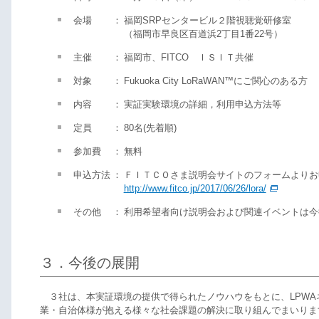
会場
：
福岡SRPセンタービル２階視聴覚研修室
（福岡市早良区百道浜2丁目1番22号）
主催
：
福岡市、FITCO ＩＳＩＴ共催
対象
：
Fukuoka City LoRaWAN™にご関心のある方
内容
：
実証実験環境の詳細，利用申込方法等
定員
：
80名(先着順)
参加費
：
無料
申込方法
：
ＦＩＴＣＯさま説明会サイトのフォームよりお
http://www.fitco.jp/2017/06/26/lora/
その他
：
利用希望者向け説明会および関連イベントは今
３．今後の展開
３社は、本実証環境の提供で得られたノウハウをもとに、LPWA
業・自治体様が抱える様々な社会課題の解決に取り組んでまいりま