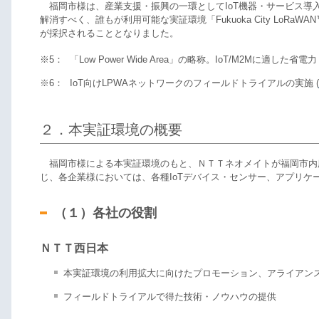
福岡市様は、産業支援・振興の一環としてIoT機器・サービス導
解消すべく、誰もが利用可能な実証環境「Fukuoka City Lo
が採択されることとなりました。
※5：
「Low Power Wide Area」の略称。IoT/M2Mに
※6：
IoT向けLPWAネットワークのフィールドトライアルの実施 (
２．本実証環境の概要
福岡市様による本実証環境のもと、ＮＴＴネオメイトが福岡市内広
じ、各企業様においては、各種IoTデバイス・センサー、アプリケ
（１）各社の役割
ＮＴＴ西日本
本実証環境の利用拡大に向けたプロモーション、アライアン
フィールドトライアルで得た技術・ノウハウの提供