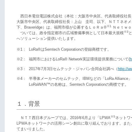
西日本電信電話株式会社（本社：大阪市中央区、代表取締役社長：
大阪市中央区、代表取締役社長：上山 圭司、以下、ＮＴＴネオメイト)
※1
下、Braveridge）は、福岡市様が公募するＬｏＲａ®
Ｎｅｔｗｏ
※3
ついては、政令指定都市の広域整備事例として日本最大規模
と
へソリューション提供いたします。
※1：
LoRa®はSemtech Corporationの登録商標です。
※2：
福岡市におけるLoRa® Network実証環境提供業務について(
h
※3：
2017年7月3日セムテック・ジャパン合同会社調べ（
http://
※4：
半導体メーカーのセムテック、IBMなどの「LoRa Allian
LoRaWAN™の名称は、Semtech Corporationの商標です。
１．背景
※5
ＮＴＴ西日本グループでは、2016年6月より「LPWA
ネットワ
LPWAネットワークの活用シーン創出に取り組んでおります。また、B
てまいりました。