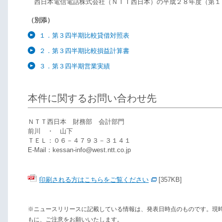
西日本電信電話株式会社（ＮＴＴ西日本）の平成２８年度（第１
（別添）
１．第３四半期比較貸借対照表
２．第３四半期比較損益計算書
３．第３四半期営業実績
本件に関するお問い合わせ先
ＮＴＴ西日本 財務部 会計部門
前川 ・ 山下
ＴＥＬ：０６－４７９３－３１４１
E-Mail：kessan-info@west.ntt.co.jp
印刷される方はこちらをご覧ください
[357KB]
※ニュースリリースに記載している情報は、発表日時点のものです。現
もに、ご注意をお願いいたします。