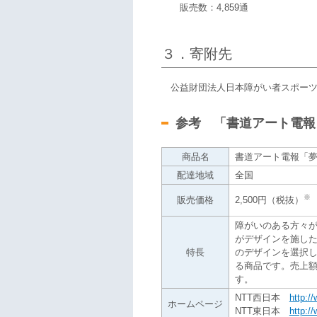
販売数：4,859通
３．寄附先
公益財団法人日本障がい者スポーツ
参考 「書道アート電報
商品名
書道アート電報「
配達地域
全国
※
販売価格
2,500円（税抜）
障がいのある方々が
がデザインを施した
特長
のデザインを選択
る商品です。売上額
す。
NTT西日本
http:/
ホームページ
NTT東日本
http:/