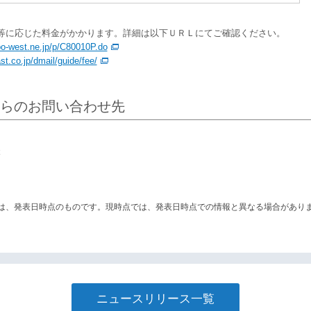
等に応じた料金がかかります。詳細は以下ＵＲＬにてご確認ください。
po-west.ne.jp/p/C80010P.do
st.co.jp/dmail/guide/fee/
らのお問い合わせ先
本
は、発表日時点のものです。現時点では、発表日時点での情報と異なる場合があり
ニュースリリース一覧