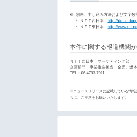
※
別途、申し込み方法および文字数
ＮＴＴ西日本
http://dmail.den
ＮＴＴ東日本
http://www.ntt-ea
本件に関する報道機関か
ＮＴＴ西日本 マーケティング部
企画部門 事業推進担当 金児、坂
TEL：06-4793-7911
※ニュースリリースに記載している情報
もに、ご注意をお願いいたします。