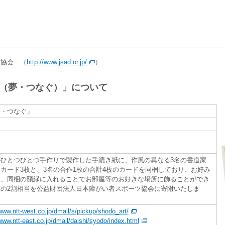
協会 （
http://www.jsad.or.jp/
）
（夢・つなぐ）」について
夢・つなぐ」
ひとつひとつ手作りで製作した手漉き紙に、作風の異なる3名の書道家
カード3枚と、3名の合作1枚の合計4枚のカードを同梱しており、お好み
し、同梱の額縁に入れることでお部屋等のお好きな場所に飾ることができ
の2割相当を公益財団法人日本障がい者スポーツ協会に寄附いたしま
/www.ntt-west.co.jp/dmail/s/pickup/shodo_art/
/www.ntt-east.co.jp/dmail/daishi/syodo/index.html