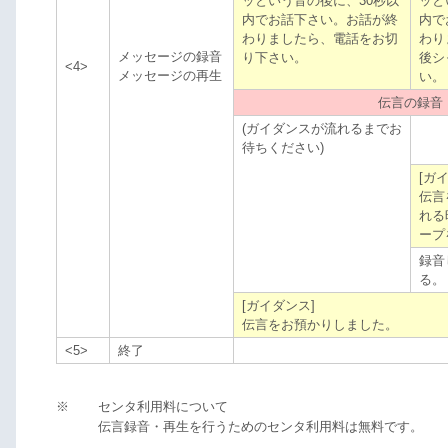
ッという音の後に、30秒以
ッと
内でお話下さい。お話が終
内で
わりましたら、電話をお切
わり
メッセージの録音
り下さい。
後シ
<4>
メッセージの再生
い。
伝言の録音
(ガイダンスが流れるまでお
待ちください)
[ガ
伝言
れる
ープ
録音
る。
[ガイダンス]
伝言をお預かりしました。
<5>
終了
※
センタ利用料について
伝言録音・再生を行うためのセンタ利用料は無料です。