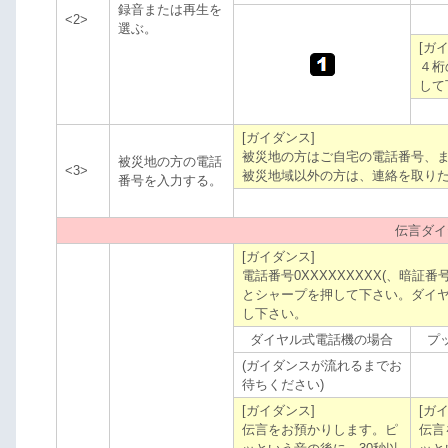
録音または再生を
<2>
選ぶ。
[ガ
４桁
して
[ガイダンス]
被災地の方はご自宅の電話番号、
被災地の方の電話
<3>
被災地域以外の方は、連絡を取り
番号を入力する。
伝言ダイ
[ガイダンス]
電話番号0XXXXXXXXX(、暗
とシャープを押して下さい。ダイ
し下さい。
ダイヤル式電話機の場合
プ
(ガイダンスが流れるまでお
待ちください)
[ガイダンス]
[ガ
伝言をお預かりします。ピ
伝言