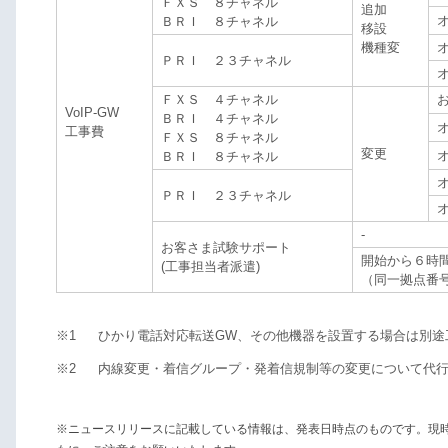
ＦＸＳ ８チャネル
追加
ＢＲＩ ８チャネル
移設
機種変
ＰＲＩ ２３チャネル
ＦＸＳ ４チャネル
VoIP-GW
ＢＲＩ ４チャネル
工事費
ＦＸＳ ８チャネル
変更
ＢＲＩ ８チャネル
ＰＲＩ ２３チャネル
-
お客さま試験サポート
開始から６時
(工事担当者派遣)
（同一拠点番
※1
ひかり電話対応転送GW、その他機器を設置する場合は別途
※2
内線変更・着信グループ・発着信規制等の変更について代
※ニュースリリースに記載している情報は、発表日時点のものです。現