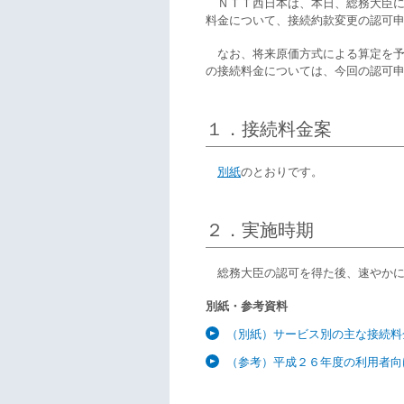
ＮＴＴ西日本は、本日、総務大臣に
料金について、接続約款変更の認可
なお、将来原価方式による算定を予
の接続料金については、今回の認可
１．接続料金案
別紙
のとおりです。
２．実施時期
総務大臣の認可を得た後、速やかに
別紙・参考資料
（別紙）サービス別の主な接続料
（参考）平成２６年度の利用者向