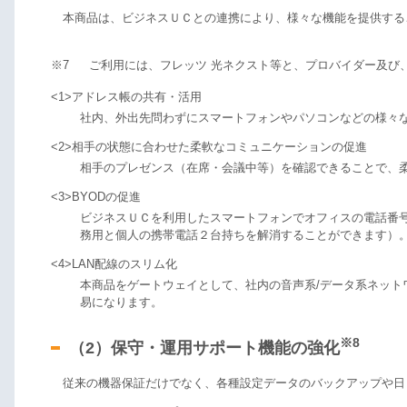
本商品は、ビジネスＵＣとの連携により、様々な機能を提供する
※7
ご利用には、フレッツ 光ネクスト等と、プロバイダー及び
<1>アドレス帳の共有・活用
社内、外出先問わずにスマートフォンやパソコンなどの様々
<2>相手の状態に合わせた柔軟なコミュニケーションの促進
相手のプレゼンス（在席・会議中等）を確認できることで、柔
<3>BYODの促進
ビジネスＵＣを利用したスマートフォンでオフィスの電話番
務用と個人の携帯電話２台持ちを解消することができます）
<4>LAN配線のスリム化
本商品をゲートウェイとして、社内の音声系/データ系ネッ
易になります。
※8
（2）保守・運用サポート機能の強化
従来の機器保証だけでなく、各種設定データのバックアップや日