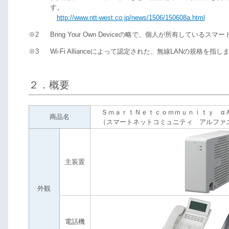
す。
http://www.ntt-west.co.jp/news/1506/150608a.html
※2
Bring Your Own Deviceの略で、個人が所有して
※3
Wi-Fi Allianceによって認定された、無線LANの規
２．概要
ＳｍａｒｔＮｅｔｃｏｍｍｕｎｉｔｙ α
商品名
（スマートネットコミュニティ アルファ
主装置
外観
電話機