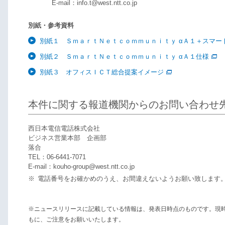
E-mail：info.t@west.ntt.co.jp
別紙・参考資料
別紙１ ＳｍａｒｔＮｅｔｃｏｍｍｕｎｉｔｙ αＡ１＋スマー
別紙２ ＳｍａｒｔＮｅｔｃｏｍｍｕｎｉｔｙ αＡ１仕様
別紙３ オフィスＩＣＴ総合提案イメージ
本件に関する報道機関からのお問い合わせ
西日本電信電話株式会社
ビジネス営業本部 企画部
落合
TEL：06-6441-7071
E-mail：kouho-group@west.ntt.co.jp
※
電話番号をお確かめのうえ、お間違えないようお願い致します
※ニュースリリースに記載している情報は、発表日時点のものです。現
もに、ご注意をお願いいたします。