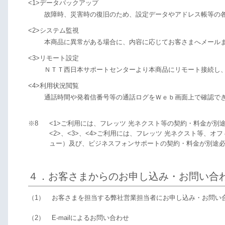
<1>データバックアップ
故障時、災害時の復旧のため、設定データやアドレス帳等の
<2>システム監視
本商品に異常がある場合に、内容に応じてお客さまへメール
<3>リモート設定
ＮＴＴ西日本サポートセンターより本商品にリモート接続し
<4>利用状況閲覧
通話時間や発着信番号等の通話ログをＷｅｂ画面上で確認で
※8
<1>ご利用には、フレッツ 光ネクスト等の契約・料金が別
<2>、<3>、<4>ご利用には、フレッツ 光ネクスト等、
ュー）及び、ビジネスフォンサポートの契約・料金が別途
４．お客さまからのお申し込み・お問い合
（1）
お客さまを担当する弊社営業担当者にお申し込み・お問い
（2）
E-mailによるお問い合わせ