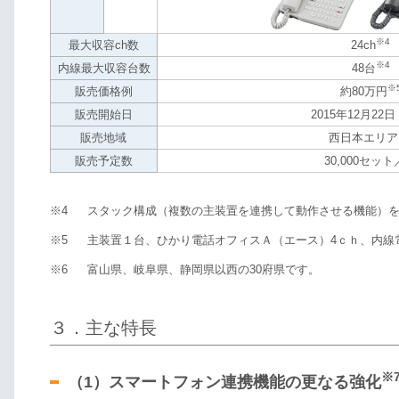
※4
最大収容ch数
24ch
※4
内線最大収容台数
48台
※
販売価格例
約80万円
販売開始日
2015年12月22
販売地域
西日本エリア
販売予定数
30,000セッ
※4
スタック構成（複数の主装置を連携して動作させる機能）
※5
主装置１台、ひかり電話オフィスＡ（エース）4ｃｈ、内線
※6
富山県、岐阜県、静岡県以西の30府県です。
３．主な特長
※
（1）スマートフォン連携機能の更なる強化