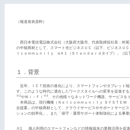
（報道発表資料）
西日本電信電話株式会社（大阪府大阪市、代表取締役社長：村尾
の中核商材として、スマート光ビジネスＵＣ（以下、ビジネスＵＣ
ｔｃｏｍｍｕｎｉｔｙ αＡ１（Ｓｔａｎｄａｒｄタイプ）」（以下、
１．背景
近年、ＩＣＴ技術の進化により、スマートフォンやタブレット端
す。このような時代に適合したワークスタイルへの変革を促進する
※2
※3
Ｗｉ－Ｆｉ
、その他様々なネットワーク機器、サービスを
本商品は、現行機種（Ｎｅｔｃｏｍｍｕｎｉｔｙ ＳＹＳＴＥＭ 
合提案」の中核商材として、クラウドサービスやサポートサービス
ションの効率化」、また「保守・運用サポート体制強化による事業
※1
個人利用のスマートフォンなどの情報端末の業務活用を促