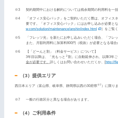
※3
契約期間中における解約については残余期間の利用料を一
※4
「オフィス安心パック」をご契約いただく際は、オフィスネッ
要です。「オフィス安心パック」にはお申し込みが必要と
w.com/solution/maintenance/anshin/index.html
］をご覧
※5
「フレッツ光」を新たにお申し込みいただく場合、「フレ
また、月額利用料に加算料800円（税抜）が必要となる場合
※6
【「どーんと割」（料金サービス）について】
２
3年目以降は、「光もっと
割」に自動延伸され、以降3年
金が必要です。
詳しくはお問い合わせいただくか、[
http://f
（3）提供エリア
※7
西日本エリア（富山県、岐阜県、静岡県以西の30府県
）に限り
※7
一般の行政区分と異なる場合があります。
（4）ご利用条件