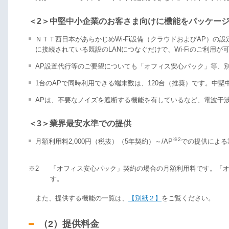
＜2＞中堅中小企業のお客さま向けに機能をパッケー
ＮＴＴ西日本があらかじめWi-Fi設備（クラウドおよびAP）
に接続されている既設のLANにつなぐだけで、Wi-Fiのご利用が
AP設置代行等のご要望についても「オフィス安心パック」等、
1台のAPで同時利用できる端末数は、120台（推奨）です。中
APは、不要なノイズを遮断する機能を有しているなど、電波干
＜3＞業界最安水準での提供
※2
月額利用料2,000円（税抜）（5年契約）～/AP
での提供による
※2
「オフィス安心パック」契約の場合の月額利用料です。「オフ
す。
また、提供する機能の一覧は、
【別紙２】
をご覧ください。
（2）提供料金