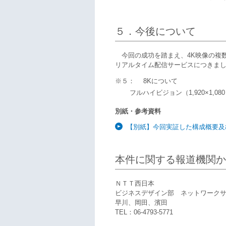
５．今後について
今回の成功を踏まえ、4K映像の複数
リアルタイム配信サービスにつきま
※５：
8Kについて
フルハイビジョン（1,920×1,0
別紙・参考資料
【別紙】今回実証した構成概要及
本件に関する報道機関か
ＮＴＴ西日本
ビジネスデザイン部 ネットワーク
早川、岡田、濱田
TEL：06-4793-5771