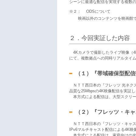
シーンに最適な配信を実現する複数
※２：
ODSについて
映画以外のコンテンツを映画館
２．今回実証した内容
4Kカメラで撮影したライブ映像（4K/60
にて、複数拠点への同時リアルタイ
（１）『帯域確保型配信
ＮＴＴ西日本の『フレッツ 光ネクス
品質な25Mbpsの4K映像配信を実証
本方式による配信は、大型スクリー
（２）『フレッツ・キャ
ＮＴＴ西日本の『フレッツ・キャスト
IPv6マルチキャスト配信による4K
本方式による配信は、家庭向けの光