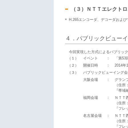
（３）ＮＴＴエレクトロ
H.265エンコーダ、デコーダおよ
４．パブリックビューイ
今回実現した方式によるパブリック
（１）
イベント
：
「第53
（２）
開催日時
：
2014年
（３）
パブリックビューイング会
大阪会場
：
グラン
（住所
『帯域
福岡会場
：
ＮＴＴ
（住所：
『フレ
名古屋会場
：
ＮＴＴ
（住所：
『フレ