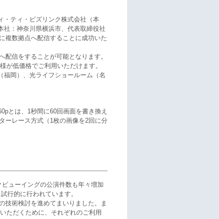
ィ・ティ・ビズリンク株式会社（本
本社：神奈川県横浜市、代表取締役社
に複数拠点へ配信することに成功いた
へ配信をすることが可能となります。
お客様が低価格でご利用いただけます。
（福岡）、光ライフショールーム（名
。60pとは、1秒間に60回画面を書き換え
ターレース方式（1枚の画像を2回に分
クビューイングの公演件数も年々増加
も試行的に行われています。
の技術検討を進めてまいりました。ま
聴いただくために、それぞれのご利用