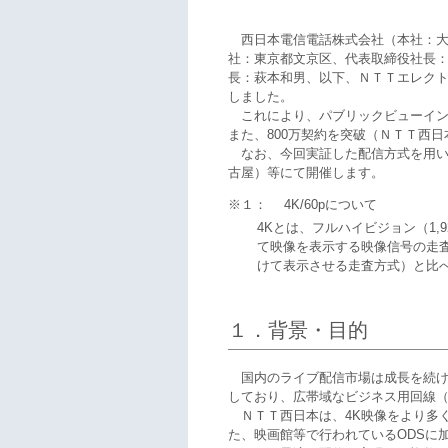
西日本電信電話株式会社（本社：大
社：東京都文京区、代表取締役社長
長：萩本和男、以下、ＮＴＴエレクトロ
しました。
これにより、パブリックビューイン
また、800万契約を突破（ＮＴＴ西日
なお、今回実証した配信方式を用い
古屋）等にて開催します。
※１：
4K/60pについて
4Kとは、フルハイビジョン（1,92
て映像を表示する映像信号の走
けて表示させる走査方式）と比
１．背景・目的
国内のライブ配信市場は成長を続けており、OD
しており、広帯域なビジネス用回線（
ＮＴＴ西日本は、4K映像をより多
た、映画館等で行われているODSに