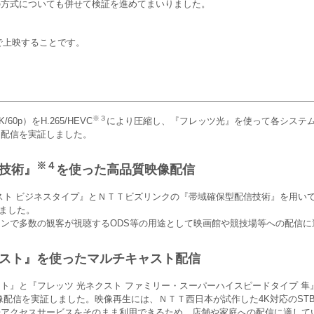
の方式についても併せて検証を進めてまいりました。
で上映することです。
※３
p）をH.265/HEVC
により圧縮し、『フレッツ光』を使って各システム
ム配信を実証しました。
※４
技術』
を使った高品質映像配信
ト ビジネスタイプ』とＮＴＴビズリンクの『帯域確保型配信技術』を用い
しました。
ンで多数の観客が視聴するODS等の用途として映画館や競技場等への配信に
スト』を使ったマルチキャスト配信
』と『フレッツ 光ネクスト ファミリー・スーパーハイスピードタイプ 隼
映像配信を実証しました。映像再生には、ＮＴＴ西日本が試作した4K対応のST
アクセスサービスをそのまま利用できるため、店舗や家庭への配信に適して