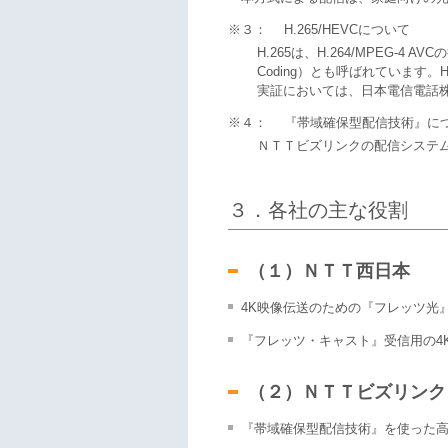
※３：
H.265/HEVCについて
H.265は、H.264/MPEG-4 AVC
Coding）とも呼ばれています。
実証においては、日本電信電話株
※４：
『帯域確保型配信技術』に
ＮＴＴビズリンクの配信システ
３．各社の主な役割
（１）ＮＴＴ西日本
4K映像伝送のための『フレッツ光
『フレッツ・キャスト』受信用の4
（２）ＮＴＴビズリンク
『帯域確保型配信技術』を使った