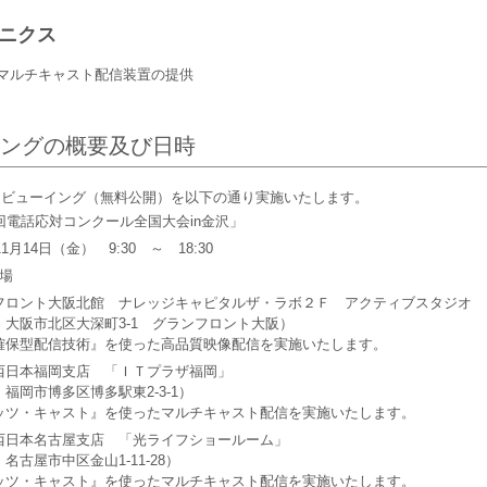
ニクス
びマルチキャスト配信装置の提供
ングの概要及び日時
ビューイング（無料公開）を以下の通り実施いたします。
回電話応対コンクール全国大会in金沢」
11月14日（金） 9:30 ～ 18:30
場
フロント大阪北館 ナレッジキャピタルザ・ラボ２Ｆ アクティブスタジオ
：大阪市北区大深町3-1 グランフロント大阪）
確保型配信技術』を使った高品質映像配信を実施いたします。
西日本福岡支店 「ＩＴプラザ福岡」
福岡市博多区博多駅東2-3-1）
ッツ・キャスト』を使ったマルチキャスト配信を実施いたします。
西日本名古屋支店 「光ライフショールーム」
名古屋市中区金山1-11-28）
ッツ・キャスト』を使ったマルチキャスト配信を実施いたします。