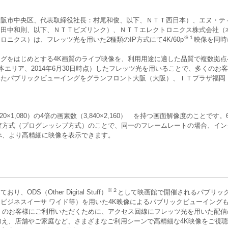
阪市中央区、代表取締役社長：村尾和俊、以下、ＮＴＴ西日本）、エヌ・テ
：田中和則、以下、ＮＴＴビズリンク）、ＮＴＴエレクトロニクス株式会社（
※１
ニクス）は、フレッツ光を用いた2種類のIP方式にて4K/60p
映像を同時
グをはじめとする4K画質のライブ映像を、利用用途に適した品質で複数拠点
本エリア、2014年6月30日時点）したフレッツ光を用いることで、多くの
たパブリックビューイングをグランフロント大阪（大阪）、ＩＴプラザ福岡
0×1,080）の4倍の画素数（3,840×2,160） を持つ画面解像度のことです
査方式（プログレッシブ方式）のことで、同一のフレームレートの場合、イン
べ、より高精細に映像を表示できます。
※２
S（Other Digital Stuff）
として映画館で開催されるパブリッ
ビジネスイーサ ワイド等）を用いた4K映像によるパブリックビューイング
くのお客様にご利用いただくために、アクセス回線にフレッツ光を用いた配信
加え、店舗やご家庭など、さまざまなご利用シーンで高精細な4K映像をご視