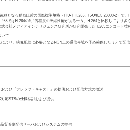
の後継となる動画圧縮の国際標準規格（ITU-T H.265、ISO/IEC 23008-2）で、HEVC（
H.265ではH.264の約2倍程度の圧縮性能がある一方、H.264と比較してよ
式会社メディアインテリジェンス研究所が研究開発したH.265エンコード技
ついて
ムにより、映像配信に必要となるNGN上の通信帯域を予め確保したうえで配
』および『フレッツ・キャスト』の提供および配信方式の検討
K対応STBの仕様検討および提供
高品質映像配信サーバおよびシステムの提供