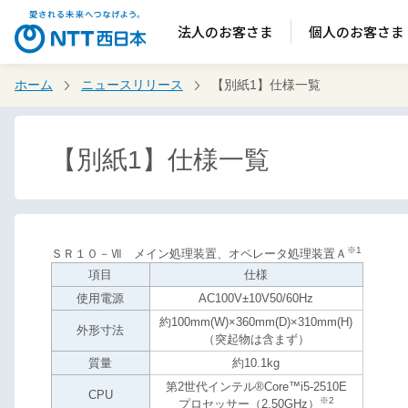
法人のお客さま
個人のお客さま
ホーム
ニュースリリース
【別紙1】仕様一覧
【別紙1】仕様一覧
※1
ＳＲ１０－Ⅶ メイン処理装置、オペレータ処理装置Ａ
項目
仕様
使用電源
AC100V±10V50/60Hz
約100mm(W)×360mm(D)×310mm(H)
外形寸法
（突起物は含まず）
質量
約10.1kg
第2世代インテル®Core™i5-2510E
CPU
※2
プロセッサー（2.50GHz）