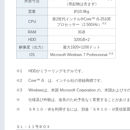
外形寸法
（突起物は含まず）
質量
約10.8kg
第2世代インテル®Core™ i5-2510E
CPU
※2
プロセッサー（2.50GHz）
RAM
3GB
HDD
320GB×2
解像度（出力）
最大1920×1200ドット
※3
OS
Microsoft Windows 7 Professional
※1
HDDがミラーリングモデルです。
※2
Core™ i5 は、インテル社の登録商標です。
※3
Windowsは、米国 Microsoft Corporation の、
※
仕様及び外観は、改良のため予告なく変更することがあり
※
ＳＲ１０－Ⅶを利用するには、別途「ＳＲ１０－Ⅵ受信装
ＳＬ－１１号ＢＯＸ