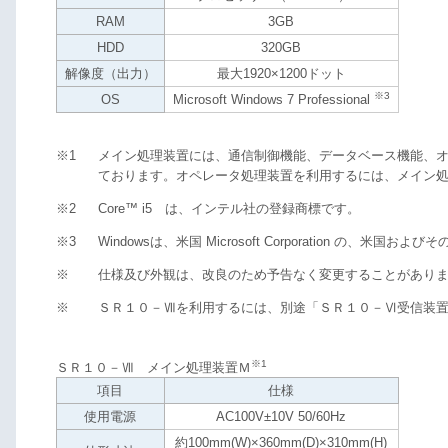
RAM
3GB
HDD
320GB
解像度（出力）
最大1920×1200ドット
※3
OS
Microsoft Windows 7 Professional
※1
メイン処理装置には、通信制御機能、データベース機能、
ております。オペレータ処理装置を利用するには、メイン
※2
Core™ i5 は、インテル社の登録商標です。
※3
Windowsは、米国 Microsoft Corporation の、
※
仕様及び外観は、改良のため予告なく変更することがあり
※
ＳＲ１０－Ⅶを利用するには、別途「ＳＲ１０－Ⅵ受信装
※1
ＳＲ１０－Ⅶ メイン処理装置Ｍ
項目
仕様
使用電源
AC100V±10V 50/60Hz
約100mm(W)×360mm(D)×310mm(H)