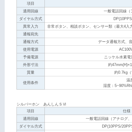
項目
適用回線
一般電話回線（
ダイヤル方式
DP(10PP
異常入力
非常ボタン、相談ボタン、センサー類（最大4入
通報宛先
通報方式
データ通報方式、
使用電源
AC100V
予備電源
ニッケル水素電池
外形寸法
約47mm(H)×1
質量
約0.7k
温
使用条件
湿度：5~90%
シルバーホン あんしんＳⅥ
項目
仕様
適用回線
一般電話回線（アナログ、
ダイヤル方式
DP(10PPS/20P