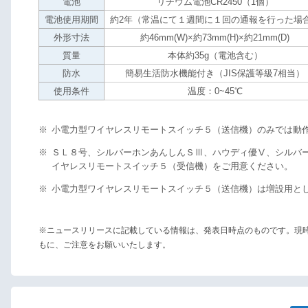
電池
リチウム電池CR2450（1個）
電池使用期間
約2年（常温にて１週間に１回の通報を行った場
外形寸法
約46mm(W)×約73mm(H)×約21mm(D)
質量
本体約35g（電池含む）
防水
簡易生活防水機能付き（JIS保護等級7相当）
使用条件
温度：0~45℃
※
小電力型ワイヤレスリモートスイッチ５（送信機）のみでは動
※
ＳＬ８号、シルバーホンあんしんＳⅢ、ハウディ優Ⅴ、シルバ
イヤレスリモートスイッチ５（受信機）をご用意ください。
※
小電力型ワイヤレスリモートスイッチ５（送信機）は増設用と
※ニュースリリースに記載している情報は、発表日時点のものです。現
もに、ご注意をお願いいたします。