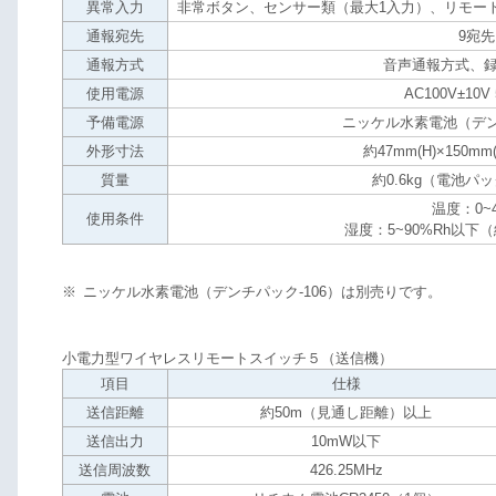
異常入力
非常ボタン、センサー類（最大1入力）、リモー
通報宛先
9宛先
通報方式
音声通報方式、
使用電源
AC100V±10V 
予備電源
ニッケル水素電池（デン
外形寸法
約47mm(H)×150mm(
質量
約0.6kg（電池パ
温度：0~
使用条件
湿度：5~90%Rh以下
※
ニッケル水素電池（デンチパック-106）は別売りです。
小電力型ワイヤレスリモートスイッチ５（送信機）
項目
仕様
送信距離
約50m（見通し距離）以上
送信出力
10mW以下
送信周波数
426.25MHz