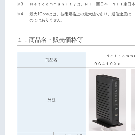
※3
Ｎｅｔｃｏｍｍｕｎｉｔｙは、ＮＴＴ西日本・ＮＴＴ東日
※4
最大1Gbpsとは、技術規格上の最大値であり、通信速度
のではありません。
１．商品名・販売価格等
Ｎｅｔｃｏｍｍ
商品名
ＯＧ４１０Ｘａ
外観