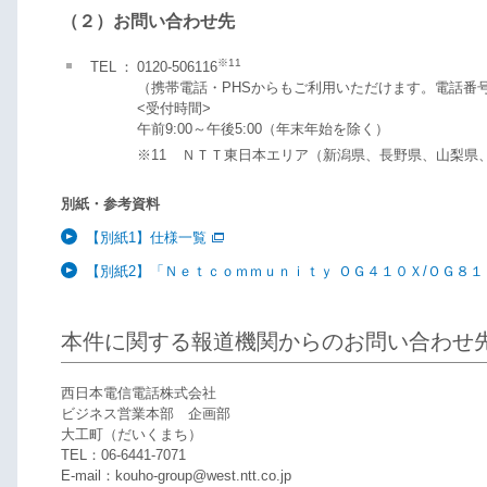
（２）お問い合わせ先
※11
TEL
：
0120-506116
（携帯電話・PHSからもご利用いただけます。電話番
<受付時間>
午前9:00～午後5:00（年末年始を除く）
※11
ＮＴＴ東日本エリア（新潟県、長野県、山梨県、
別紙・参考資料
【別紙1】仕様一覧
【別紙2】「Ｎｅｔｃｏｍｍｕｎｉｔｙ ＯＧ４１０Ｘ/ＯＧ８
本件に関する報道機関からのお問い合わせ
西日本電信電話株式会社
ビジネス営業本部 企画部
大工町（だいくまち）
TEL：06-6441-7071
E-mail：kouho-group@west.ntt.co.jp