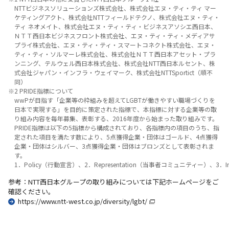
NTTビジネスソリューションズ株式会社、株式会社エヌ・ティ・ティ マー
ケティングアクト、株式会社NTTフィールドテクノ、株式会社エヌ・ティ・
ティ ネオメイト、株式会社エヌ・ティ・ティ・ビジネスアソシエ西日本、
ＮＴＴ西日本ビジネスフロント株式会社、エヌ・ティ・ティ・メディアサ
プライ株式会社、エヌ・ティ・ティ・スマートコネクト株式会社、エヌ・
ティ・ティ・ソルマーレ株式会社、株式会社ＮＴＴ西日本アセット・プラ
ンニング、テルウェル西日本株式会社、株式会社NTT西日本ルセント、株
式会社ジャパン・インフラ・ウェイマーク、株式会社NTTSportict（順不
同）
※2 PRIDE指標について
wwPが目指す「企業等の枠組みを超えてLGBTが働きやすい職場づくりを
日本で実現する」を目的に策定された指標で、本指標に対する企業等の取
り組み内容を毎年募集、表彰する、2016年度から始まった取り組みです。
PRIDE指標は以下の5指標から構成されており、各指標内の項目のうち、指
定された項目を満たす数により、5点獲得企業・団体はゴールド、4点獲得
企業・団体はシルバー、3点獲得企業・団体はブロンズとして表彰されま
す。
1．Policy（行動宣言）、2．Representation（当事者コミュニティー）、3．I
参考：NTT西日本グループの取り組みについては下記ホームページをご
確認ください。
https://www.ntt-west.co.jp/diversity/lgbt/