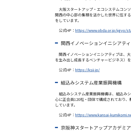
大阪スタートアップ・エコシステムコンソ
関西の中心部の集積を活かした世界に伍する
をしています。
公式HP：
https://www.obda.or.jp/jigyo/s
関西イノベーションイニシアティ
関西イノベーションイニシアティブは、大
を生み出し成長するベンチャービジネス）を
公式HP：
https://ksii.jp/
組込みシステム産業振興機構
組込みシステム産業振興機構は、組込みシ
心に正会員120社・団体で構成されており
しています。
公式HP：
https://www.kansai-kumikomi.n
京阪神スタートアップアカデミ