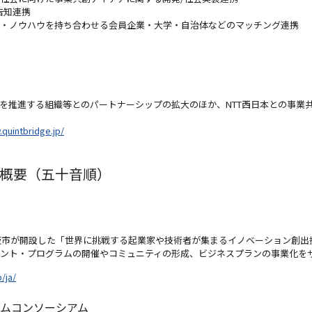
告知連携
・ノウハウを持ち合わせる会員企業・大学・自治体などのマッチング連携
進する組織等とのパートナーシップの拡大のほか、NTT西日本との事業共創を行
quintbridge.jp/
概要（五十音順）
阪市が開設した「世界に挑戦する起業家や技術者が集まるイノベーション創出
ント・プログラムの開催やコミュニティの形成、ビジネスプランの事業化を
/ja/
ムコンソーシアム