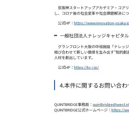
京阪神スタートアップアカデミア・コアリ
し、コロナ後の社会変革や社会課題解決につ
公式HP：
https://www.innovation-osaka.
一般社団法人ナレッジキャピタル
グランフロント大阪の中核施設「ナレッジ
結び合わせて新しい価値を生み出す“知的創
人材を創出しています。
公式HP：
https://kc-i.jp/
4.本件に関するお問い合わ
QUINTBRIDGE事務局：
quintbridge@west.nt
QUINTBRIDGE公式ホームページ：
https://w