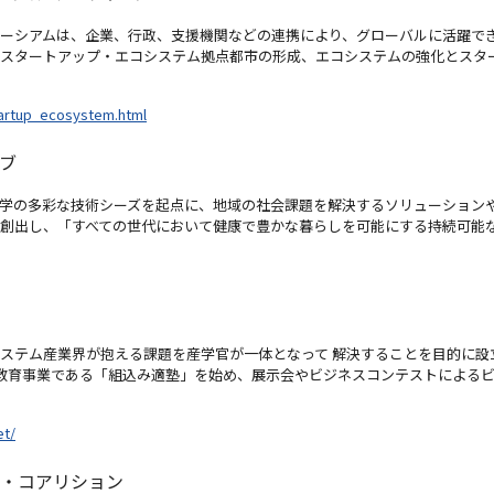
ーシアムは、企業、行政、支援機関などの連携により、グローバルに活躍で
スタートアップ・エコシステム拠点都市の形成、エコシステムの強化とスタ
tartup_ecosystem.html
ブ
学の多彩な技術シーズを起点に、地域の社会課題を解決するソリューション
創出し、「すべての世代において健康で豊かな暮らしを可能にする持続可能
ステム産業界が抱える課題を産学官が一体となって 解決することを目的に設
、教育事業である「組込み適塾」を始め、展示会やビジネスコンテストによる
et/
ア・コアリション