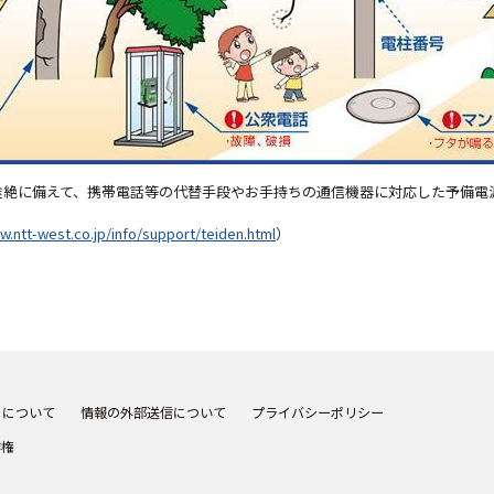
途絶に備えて、携帯電話等の代替手段やお手持ちの通信機器に対応した予備電
w.ntt-west.co.jp/info/support/teiden.html
）
トについて
情報の外部送信について
プライバシーポリシー
作権