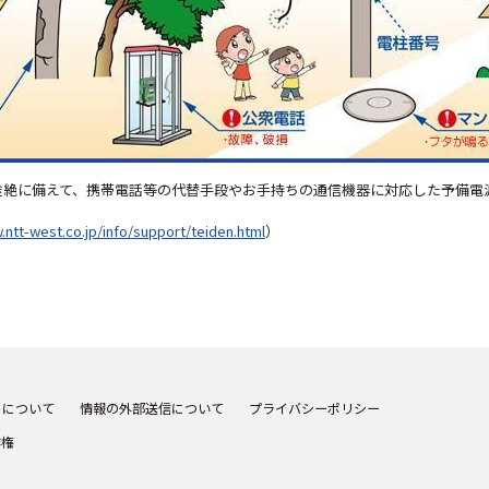
途絶に備えて、携帯電話等の代替手段やお手持ちの通信機器に対応した予備電
.ntt-west.co.jp/info/support/teiden.html
）
トについて
情報の外部送信について
プライバシーポリシー
作権