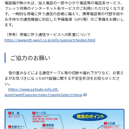
電設備が無ければ、加入電話の一部やひかり電話等の電話系サービス、
フレッツ光等のインターネット系サービスがご利用いただけなくなりま
す。一時的な停電に伴う通信の途絶に備えて、携帯電話等の代替手段
お手持ちの通信機器に対応した予備電源（UPS等）のご準備をお願いし
ます。
（参考）停電に伴う通信サービスへの影響について
https://www.ntt-west.co.jp/info/support/teiden.html
ご協力のお願い
雪の重みなどによる通信ケーブル等の切断や垂れ下がりなど、お客さ
まがお気づきになったNTT設備に関する不安全状況をお知らせくださ
い。
https://www.setsubi-info.ntt-
w.net/webFuanzen/select/applySelect/show