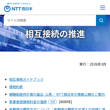
相互接続の推進
発行：2026年3月
相互接続ガイドブック
接続約款
網機能提供計画の届出･公表／ NTT西日本の情報公開のご案内
事業者間接続料金の推移
[468KB]
長期増分費用方式について／長期増分費用方式導入の経緯と見