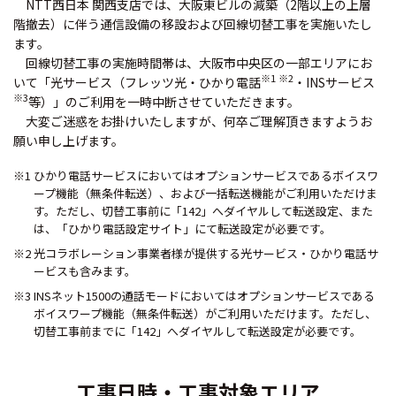
NTT西日本 関西支店では、大阪東ビルの減築（2階以上の上層
階撤去）に伴う通信設備の移設および回線切替工事を実施いたし
ます。
回線切替工事の実施時間帯は、大阪市中央区の一部エリアにお
※1 ※2
いて「光サービス（フレッツ光・ひかり電話
・INSサービス
※3
等）」のご利用を一時中断させていただきます。
大変ご迷惑をお掛けいたしますが、何卒ご理解頂きますようお
願い申し上げます。
※1 ひかり電話サービスにおいてはオプションサービスであるボイスワ
ープ機能（無条件転送）、および一括転送機能がご利用いただけま
す。ただし、切替工事前に「142」へダイヤルして転送設定、また
は、「ひかり電話設定サイト」にて転送設定が必要です。
※2 光コラボレーション事業者様が提供する光サービス・ひかり電話サ
ービスも含みます。
※3 INSネット1500の通話モードにおいてはオプションサービスである
ボイスワープ機能（無条件転送）がご利用いただけます。ただし、
切替工事前までに「142」へダイヤルして転送設定が必要です。
工事日時・工事対象エリア