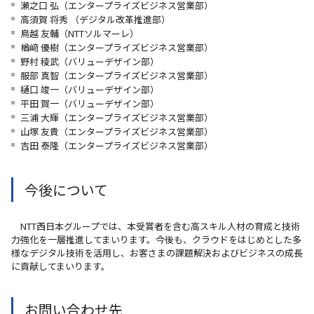
瀬之口 弘（エンタープライズビジネス営業部）
高須賀 将秀 （デジタル改革推進部）
鳥越 友輔（NTTソルマーレ）
楢﨑 優樹（エンタープライズビジネス営業部）
野村 稜武（バリューデザイン部）
服部 真智（エンタープライズビジネス営業部）
樋口 竣一（バリューデザイン部）
平田 賀一（バリューデザイン部）
三浦 大輝（エンタープライズビジネス営業部）
山塚 友貴（エンタープライズビジネス営業部）
吉田 泰隆（エンタープライズビジネス営業部）
今後について
NTT西日本グループでは、本受賞者を含む高スキル人材の育成と技術
力強化を一層推進してまいります。今後も、クラウドをはじめとした多
様なデジタル技術を活用し、お客さまの課題解決およびビジネスの成長
に貢献してまいります。
お問い合わせ先