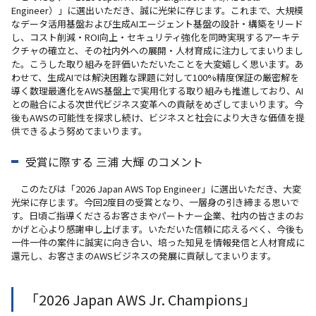
Engineer）」に選出いただき、誠に光栄に存じます。これまで、大規模
なデータ活用基盤および生成AIエージェント基盤の設計・構築をリード
し、コスト削減・ROI向上・セキュリティ強化を同時実現するアーキテ
クチャの確立と、その社内外への展開・人材育成に注力してまいりまし
た。こうした取り組みを評価いただいたことを大変嬉しく思います。あ
わせて、生成AIでは解決困難な課題に対して100%精度保証の厳密解を
導く数理最適化をAWS基盤上で実用化する取り組みも推進しており、AI
との融合による次世代ビジネス変革への貢献をめざしてまいります。今
後もAWSの可能性を探求し続け、ビジネスと社会により大きな価値を提
供できるよう努めてまいります。
受賞に際する 三浦 大輝 のコメント
このたびは「2026 Japan AWS Top Engineer」に選出いただき、大変
光栄に存じます。今回2度目の受賞となり、一層身の引き締まる思いで
す。日頃ご指導くださるお客さまやパートナー企業、社内の皆さまのお
かげと心より感謝申し上げます。いただいた信頼に応えるべく、今後も
一件一件の案件に誠実に向き合い、培った知見を情報発信と人材育成に
還元し、お客さまのAWSビジネスの発展に貢献してまいります。
「2026 Japan AWS Jr. Champions」