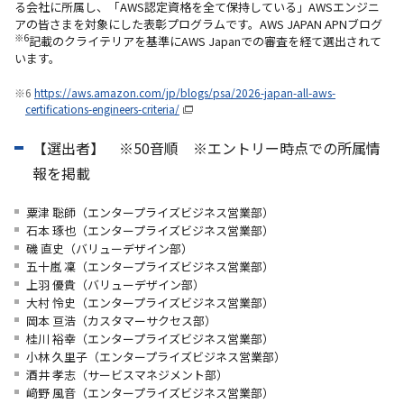
る会社に所属し、「AWS認定資格を全て保持している」AWSエンジニ
アの皆さまを対象にした表彰プログラムです。AWS JAPAN APNブログ
※6
記載のクライテリアを基準にAWS Japanでの審査を経て選出されて
います。
※6
https://aws.amazon.com/jp/blogs/psa/2026-japan-all-aws-
certifications-engineers-criteria/
【選出者】 ※50音順 ※エントリー時点での所属情
報を掲載
粟津 聡師（エンタープライズビジネス営業部）
石本 琢也（エンタープライズビジネス営業部）
磯 直史（バリューデザイン部）
五十嵐 凜（エンタープライズビジネス営業部）
上羽 優貴（バリューデザイン部）
大村 怜史（エンタープライズビジネス営業部）
岡本 亘浩（カスタマーサクセス部）
桂川 裕幸（エンタープライズビジネス営業部）
小林 久里子（エンタープライズビジネス営業部）
酒井 孝志（サービスマネジメント部）
﨑野 風音（エンタープライズビジネス営業部）