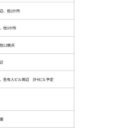
辺、他2か所
、他3か所
他12拠点
辺
、各有人ビル周辺 計4ビル予定
園