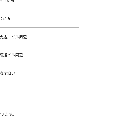
 他2か所
2か所
支店）ビル周辺
穂通ビル周辺
海岸沿い
おります。