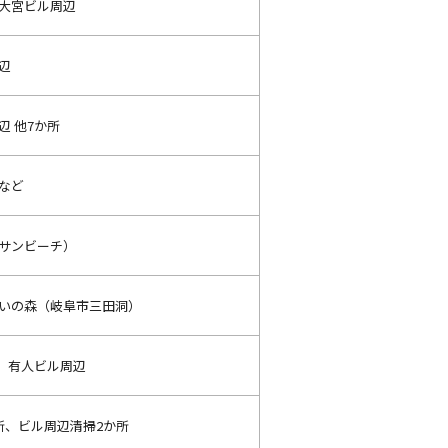
大宮ビル周辺
辺
辺 他7か所
など
サンビーチ）
いの森（岐阜市三田洞）
等、有人ビル周辺
所、ビル周辺清掃2か所