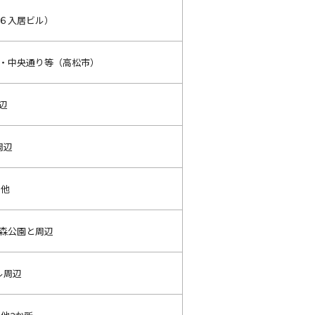
６入居ビル）
・中央通り等（高松市）
辺
周辺
 他
森公園と周辺
ル周辺