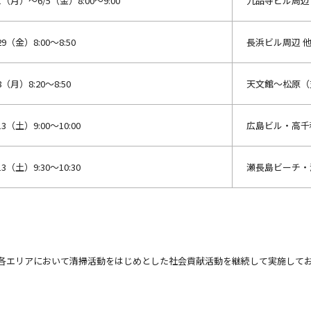
/1（月）～6/5（金）8:00～9:00
九品寺ビル周辺
29（金）8:00～8:50
長浜ビル周辺 他
8（月）8:20～8:50
天文館～松原（
13（土）9:00～10:00
広島ビル・高千
13（土）9:30～10:30
瀬長島ビーチ・
、各エリアにおいて清掃活動をはじめとした社会貢献活動を継続して実施して