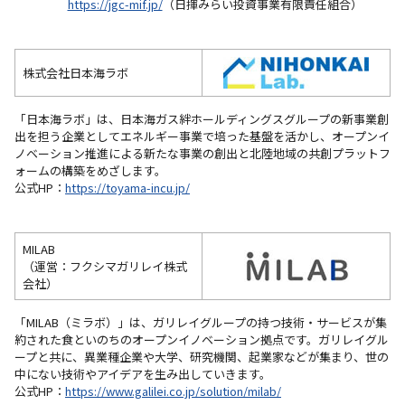
https://jgc-mif.jp/
（日揮みらい投資事業有限責任組合）
株式会社日本海ラボ
「日本海ラボ」は、日本海ガス絆ホールディングスグループの新事業創
出を担う企業としてエネルギー事業で培った基盤を活かし、オープンイ
ノベーション推進による新たな事業の創出と北陸地域の共創プラットフ
ォームの構築をめざします。
公式HP：
https://toyama-incu.jp/
MILAB
（運営：フクシマガリレイ株式
会社）
「MILAB（ミラボ）」は、ガリレイグループの持つ技術・サービスが集
約された食といのちのオープンイノベーション拠点です。ガリレイグル
ープと共に、異業種企業や⼤学、研究機関、起業家などが集まり、世の
中にない技術やアイデアを生み出していきます。
公式HP：
https://www.galilei.co.jp/solution/milab/