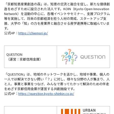
「京都知恵産業創造の森」は、知恵の交流と融合を促し、新たな価値創
造をめざすために設立された法人です。KOIN（Kyoto Open Innovation
Network）を活動の中心に、各種イベントやセミナー、支援プログラム
等を実施して、将来の京都経済を担う人材の育成、スタートアップ支
援、大学の「知」の力を産業界と融合させる産学連携等に取組んでいま
す。
公式HP：
https://chiemori.jp/
QUESTION
（運営：京都信用金庫）
「QUESTION」は、地域のネットワークを活かし、地域や事業、個人の
一人では解決できない問い「？」に対し、様々な分野の人が集まり、人
と人、事業と事業をつなげ、みんなで寄ってたかって解決のための伴走
をめざす京都信用金庫が運営する共創施設です。
公式HP：
https://question.kyoto-shinkin.co.jp/