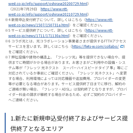
west.co.jp/info/support/oshirase20200729.html
）
（2021年7月29日
https://www.ntt-
west.co.jp/info/support/oshirase20210729.html
）
※4 新規申込受付終了について、詳しくはこちら（
https://www.ntt-
west.co.jp/news/1507/150731a.html
）をご確認ください。
※5 サービス提供終了について、詳しくはこちら（
https://www.ntt-
west.co.jp/news/1711/171130a.html
）をご確認ください。
※6 コラボ光とは、光コラボレーション事業者さまが提供するFTTHアクセス
サービスを言います。詳しくはこちら（
https://flets-w.com/collabo/
）
をご確認ください。
※7 弊社設備や建物の構造上、「フレッツ光」等を提供できない場合や、提
供までに時間がかかる場合があります。お客さまがご利用中の設備・シス
テム等が「フレッツ 光ネクスト スーパーハイスピードタイプ 隼」等にご
対応されているか事前にご確認ください。「フレッツ 光ネクスト」へ変更
する場合、利用環境によっては対応機器や追加費用、プロバイダーの変更
等が必要となる場合があります。サービス提供終了日までに移行、解約の
ご連絡が無い場合、「フレッツ・ADSL」は契約終了となりますが、プロバ
イダー料金の請求が継続する場合があるため、必ずご契約のプロバイダー
へご連絡ください。
1.新たに新規申込受付終了およびサービス提
供終了となるエリア