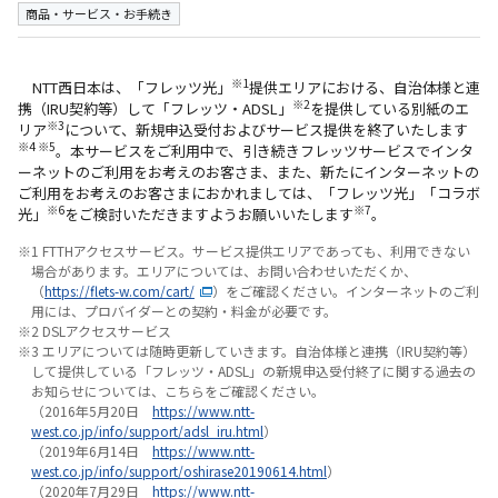
商品・サービス・お手続き
※1
NTT西日本は、「フレッツ光」
提供エリアにおける、自治体様と連
※2
携（IRU契約等）して「フレッツ・ADSL」
を提供している別紙のエ
※3
リア
について、新規申込受付およびサービス提供を終了いたします
※4 ※5
。本サービスをご利用中で、引き続きフレッツサービスでインタ
ーネットのご利用をお考えのお客さま、また、新たにインターネットの
ご利用をお考えのお客さまにおかれましては、「フレッツ光」「コラボ
※6
※7
光」
をご検討いただきますようお願いいたします
。
※1 FTTHアクセスサービス。サービス提供エリアであっても、利用できない
場合があります。エリアについては、お問い合わせいただくか、
（
https://flets-w.com/cart/
）をご確認ください。インターネットのご利
用には、プロバイダーとの契約・料金が必要です。
※2 DSLアクセスサービス
※3 エリアについては随時更新していきます。自治体様と連携（IRU契約等）
して提供している「フレッツ・ADSL」の新規申込受付終了に関する過去の
お知らせについては、こちらをご確認ください。
（2016年5月20日
https://www.ntt-
west.co.jp/info/support/adsl_iru.html
）
（2019年6月14日
https://www.ntt-
west.co.jp/info/support/oshirase20190614.html
）
（2020年7月29日
https://www.ntt-