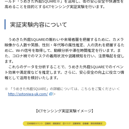
ールド「うめきた外庭SQUARE※」を活用し、街の安心安全や快適性を
高めることを目的とするICTセンシング実証実験を行います。
実証実験内容について
うめきた外庭SQUAREの賑わいや来場者層を把握するために、カメラ
映像から人数や笑顔、性別・年代等の属性推定、人の流れを把握するた
めに、Wi-Fi信号を取得して、動線分析や滞在時間推定を行います。ま
た、コロナ禍でのマスクの着用状況や混雑検知を行い、注意喚起を促し
ます。
これらのデータを分析することで、うめきた外庭SQUAREでのイベン
ト効果や満足度などを推定します。さらに、安心安全の向上に役立つ情
報として活用を検討いたします。
※ 「うめきた外庭SQUARE」の詳細については、こちらをご覧ください ＜
http://sotoniwa-uk.com/
＞
【ICTセンシング実証実験イメージ】