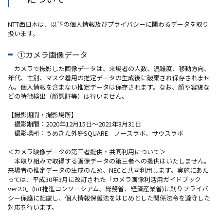
NTT西日本は、以下の個人情報及びプライバシーに関わるデータを取り
扱います。
①カメラ画像データ
カメラで撮影した画像データは、来場者の人数、混雑度、移動方向、
年代、性別、マスク着用の推定データの生成後に破棄され保存されませ
ん。個人情報を含まない推定データは保存されます。なお、顔や容貌な
どの特徴検出（顔認証等）は行いません。
【撮影期間・撮影場所】
撮影期間：2020年12月15日～2021年3月31日
撮影場所：うめきた外庭SQUARE ノースラボ、サウスラボ
＜カメラ映像データの第三者提供・共同利用について＞
本取り組みで取得する画像データの第三者への提供はいたしません。
来場者の推定データの生成のため、NECと共同利用します。実施にあた
っては、平成30年3月に改訂された「カメラ画像利活用ガイドブック
ver2.0」(IoT推進コンソーシアム、総務省、経済産業省)に則りプライバ
シー保護に配慮し、個人情報保護法をはじめとした関係法令を遵守した
対応を行います。