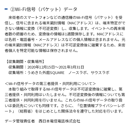
②Wi-Fi信号（パケット）データ
来街者のスマートフォンなどの通信機のWi-Fi信号（パケット）を受
信し、信号に含まれる端末識別情報（MACアドレス）は、端末特定がで
きない情報に変換（不可逆変換）し、収集します。イベントへの再来場
者数の把握のため、変換後の情報は1週間保存します。MACアドレスに
は名前・電話番号・メールアドレスなどの個人情報は含まれません。元
の端末識別情報（MACアドレス）は不可逆変換後に破棄するため、来街
者個人を特定可能な情報は保存されません。
【収集期間・収集場所】
収集期間：2020年12月15日～2021年3月31日
収集場所：うめきた外庭SQUARE ノースラボ、サウスラボ
＜Wi-Fi信号データの第三者提供・共同利用について＞
本取り組みで取得するWi-Fi信号データは不可逆変換後に破棄し、第
三者提供・共同利用はいたしません。不可逆変換後の情報についても第
三者提供・共同利用を行いません。これらのWi-Fi信号データの取り扱
いは委託先についても同様です。さらに、「位置情報プライバシーレポ
ート」（総務省）をはじめとした関係法令を遵守した対応を行います。
データ管理責任者 西日本電信電話株式会社