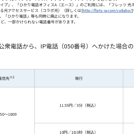
イプ」、「ひかり電話オフィスA（エース）」のご利用には、「フレッツ 光
る光アクセスサービス（コラボ光）（詳しくは[
http://flets-w.com/collabo/
、「ひかり電話」等も同時に廃止になります。
信など、一部かけられない電話番号があります。
・公衆電話から、IP電話（050番号）へかけた場合
※2
着信先
現行
11.55円／3分（税込）
750～1809
10円／18.0秒（税込）