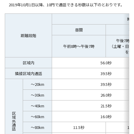
2019年10月1日以降、10円で通話できる秒数は以下のとおりです。
時
昼間
夜
距離段階
午後7時～
午前8時～午後7時
（土曜・日曜
を含
区域内
56.0秒
隣接区域内通話
39.5秒
～20km
39.5秒
～30km
26.0秒
～40km
21.5秒
区域外通話
～60km
16.0秒
～80km
11.5秒
15.