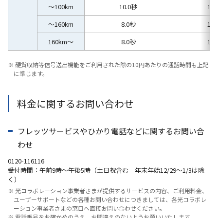
～100km
10.0秒
15.
～160km
8.0秒
14.
160km～
8.0秒
12.
※ 硬貨収納等信号送出機能をご利用された際の10円あたりの通話時間も上記
に準じます。
料金に関するお問い合わせ
フレッツサービスやひかり電話などに関するお問い合
わせ
0120-116116
受付時間：午前9時～午後5時（土日祝含む 年末年始12/29～1/3は除
く）
※ 光コラボレーション事業者さまが提供するサービスの内容、ご利用料金、
ユーザーサポートなどの各種お問い合わせにつきましては、各光コラボレ
ーション事業者さまの窓口へ直接お問い合わせください。
※ 電話番号をお確かめのうえ、お間違えのないようお願いいたします。