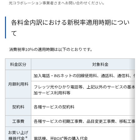
光コラボレーション事業者さまへお問い合わせください。
各料金内訳における新税率適用時期につい
て
消費税率10％の適用時期は以下のとおりです。
料金区分
対象料金
加入電話・INSネットの回線使用料、通話料、通信料、付
月額利用料
フレッツ光やひかり電話等、上記以外のサービスの基本料
加サービス利用料等
契約料
各種サービスの契約料
工事費
各種サービスの初期工事費、品目変更工事費、移転工事費
お買い上げ
＊
+
機器代金
電話機、光BOX
等の購入代金