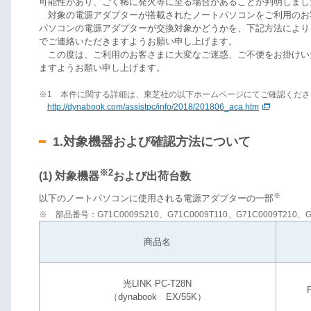
可能性があり、ごく稀に発火等に至る場合があることが判明しまし
対象の電源アダプターが搭載されたノートパソコンをご利用のお
パソコンの電源アダプターが交換対象かどうかを、下記方法によりご
でご連絡いただきますようお願い申し上げます。
この度は、ご利用のお客さまに大変なご迷惑、ご不便をお掛けい
ますようお願い申し上げます。
※1 本件に関する詳細は、東芝社の以下ホームページにてご確認くださ
http://dynabook.com/assistpc/info/2018/201806_aca.htm
1.対象機器および確認方法について
※2
(1) 対象機器
および出荷台数
※
以下のノートパソコンに使用される電源アダプターの一部
※ 部品番号：G71C0009S210、G71C0009T110、G71C0009T210、G7
商品名
光LINK PC-T28N
（dynabook EX/55K）