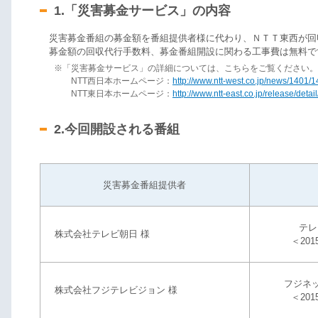
1.「災害募金サービス」の内容
災害募金番組の募金額を番組提供者様に代わり、ＮＴＴ東西が回
募金額の回収代行手数料、募金番組開設に関わる工事費は無料で
※「災害募金サービス」の詳細については、こちらをご覧ください。（2
NTT西日本ホームページ：
http://www.ntt-west.co.jp/news/1401/
NTT東日本ホームページ：
http://www.ntt-east.co.jp/release/det
2.今回開設される番組
災害募金番組提供者
テレ
株式会社テレビ朝日 様
＜20
フジネ
株式会社フジテレビジョン 様
＜20