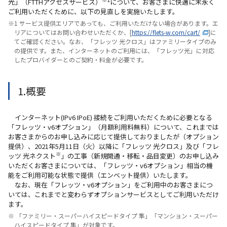
光」（FTTHアクセスサービス）
について、お客さまに快適に末永く
ご利用いただくために、以下の見直しを実施いたします。
※1 サービス提供エリアであっても、ご利用いただけない場合があります。エ
リアについてはお問い合わせいただくか、[
https://flets-w.com/cart/
]に
てご確認ください。なお、「フレッツ 光クロス」はファミリータイプのみ
の提供です。また、インターネットのご利用には、「フレッツ光」に対応
したプロバイダーとのご契約・料金が必要です。
1.概要
インターネット(IPv6 IPoE) 接続をご利用いただくために必要となる
「フレッツ・v6オプション」（月額利用料無料）について、これまでは
お客さまからのお申し込みに応じて提供しておりましたが（オプション
提供）、2021年5月11日（火）以降に「フレッツ 光クロス」及び「フレ
※
ッツ 光ネクスト
」の工事（新規開通・移転・品目変更）のお申し込み
いただくお客さまについては、「フレッツ・v6オプション」相当の機
能をご利用可能な状態で提供（エンベット提供）いたします。
なお、現在「フレッツ・v6オプション」をご利用中のお客さまにつ
いては、これまでと変わらずオプションサービスとしてご利用いただけ
ます。
※ 「ファミリー・スーパーハイスピードタイプ 隼」「マンション・スーパー
ハイスピードタイプ 隼」が対象です。