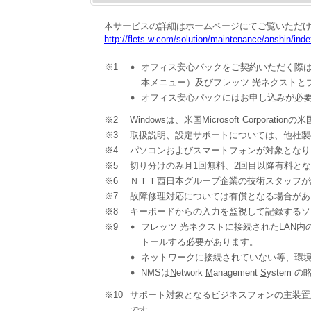
本サービスの詳細はホームページにてご覧いただ
http://flets-w.com/solution/maintenance/anshin/inde
※1
オフィス安心パックをご契約いただく際は
本メニュー）及びフレッツ 光ネクストと
オフィス安心パックにはお申し込みが必
※2
Windowsは、米国Microsoft Corpo
※3
取扱説明、設定サポートについては、他社製
※4
パソコンおよびスマートフォンが対象となり
※5
切り分けのみ月1回無料、2回目以降有料と
※6
ＮＴＴ西日本グループ企業の技術スタッフが
※7
故障修理対応については有償となる場合があ
※8
キーボードからの入力を監視して記録するソ
※9
フレッツ 光ネクストに接続されたLAN
トールする必要があります。
ネットワークに接続されていない等、環
NMSは
N
etwork
M
anagement
S
ystem 
※10
サポート対象となるビジネスフォンの主装置及び電話
です。