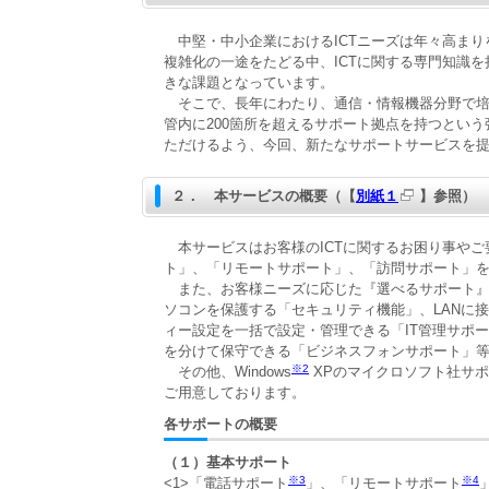
中堅・中小企業におけるICTニーズは年々高まり
複雑化の一途をたどる中、ICTに関する専門知識
きな課題となっています。
そこで、長年にわたり、通信・情報機器分野で培っ
管内に200箇所を超えるサポート拠点を持つという
ただけるよう、今回、新たなサポートサービスを
２． 本サービスの概要（【
別紙１
】参照）
本サービスはお客様のICTに関するお困り事やご
ト」、「リモートサポート」、「訪問サポート」
また、お客様ニーズに応じた『選べるサポート』
ソコンを保護する「セキュリティ機能」、LANに
ィー設定を一括で設定・管理できる「IT管理サポ
を分けて保守できる「ビジネスフォンサポート」
※2
その他、Windows
XPのマイクロソフト社サ
ご用意しております。
各サポートの概要
（１）基本サポート
※3
※4
<1>「電話サポート
」、「リモートサポート