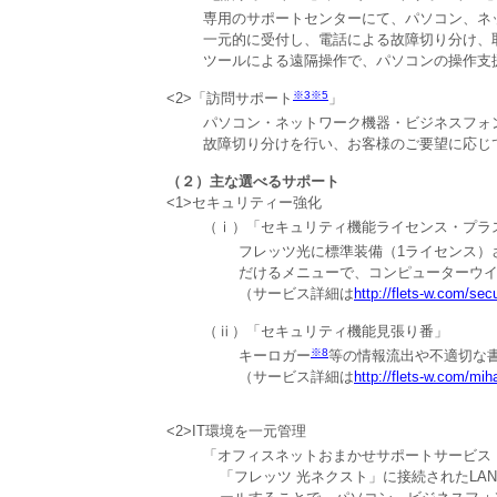
専用のサポートセンターにて、パソコン、ネ
一元的に受付し、電話による故障切り分け、
ツールによる遠隔操作で、パソコンの操作支
※3
※5
<2>「訪問サポート
」
パソコン・ネットワーク機器・ビジネスフォ
故障切り分けを行い、お客様のご要望に応じ
（２）主な選べるサポート
<1>セキュリティー強化
（ⅰ）「セキュリティ機能ライセンス・プラ
フレッツ光に標準装備（1ライセンス）
だけるメニューで、コンピューターウ
（サービス詳細は
http://flets-w.com/sec
（ⅱ）「セキュリティ機能見張り番」
※8
キーロガー
等の情報流出や不適切な
（サービス詳細は
http://flets-w.com/mih
<2>IT環境を一元管理
「オフィスネットおまかせサポートサービス I
「フレッツ 光ネクスト」に接続されたLA