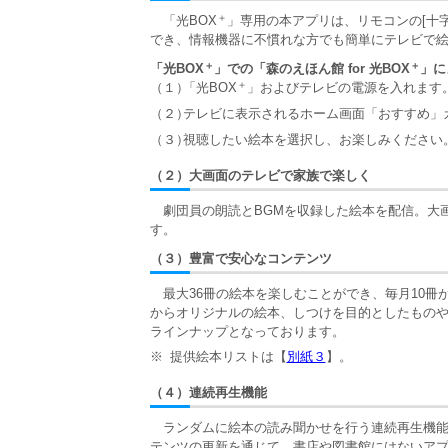
＋
「光BOX
」専用の本アプリは、リモコンの[十字
でき、情報機器に不慣れな方でも簡単にテレビで
＋
＋
「光BOX
」での「森のえほん館 for 光BOX
」に
＋
（１）
「光BOX
」およびテレビの電源を入れます
（２）
テレビに表示されるホーム画面「おすすめ」
（３）
視聴したい絵本を選択し、お楽しみください
（２）
大画面のテレビで家族で楽しく
劇団員の朗読とBGMを収録した絵本を配信。大
す。
（３）
豊富で安心なコンテンツ
最大36冊の絵本を楽しむことができ、毎月10冊
からオリジナルの絵本、しつけを目的としたもの
ラインナップとなっております。
※
提供絵本リストは【
別紙３
】。
（４）
連続再生機能
ランダムに絵本の読み聞かせを行う連続再生機能
テンツの更新を通じて、書店や図書館にはないア