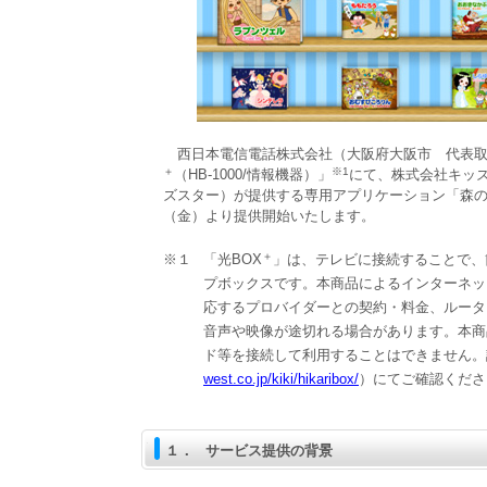
西日本電信電話株式会社（大阪府大阪市 代表取
＋
※1
（HB-1000/情報機器）」
にて、株式会社キッ
ズスター）が提供する専用アプリケーション「森のえほ
（金）より提供開始いたします。
＋
※１
「光BOX
」は、テレビに接続することで、
プボックスです。本商品によるインターネッ
応するプロバイダーとの契約・料金、ルータ
音声や映像が途切れる場合があります。本商
ド等を接続して利用することはできません。
west.co.jp/kiki/hikaribox/
）にてご確認くださ
１．
サービス提供の背景