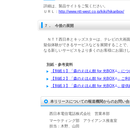
詳細は、製品サイトをご覧ください。
ＵＲＬ：
http://www.ntt-west.co.jp/kiki/hikaribox/
７．
今後の展開
ＮＴＴ西日本とキッズスターは、テレビの大画面
疑似体験ができるサービスなどを展開することで
なる新しいサービスをより多くのお客様にお届け
別紙・参考資料
＋
【別紙１】「森のえほん館 for 光BOX
」につ
＋
【別紙２】「森のえほん館 for 光BOX
」ご利
＋
【別紙３】「森のえほん館 for 光BOX
」提供
本リリースについての報道機関からのお問い合
西日本電信電話株式会社 営業本部
マーケティング部 アライアンス推進室
担当：木野、山田